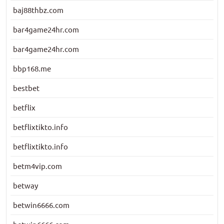
baj88thbz.com
bar4game24hr.com
bar4game24hr.com
bbp168.me
bestbet
betflix
betflixtikto.info
betflixtikto.info
betm4vip.com
betway
betwin6666.com