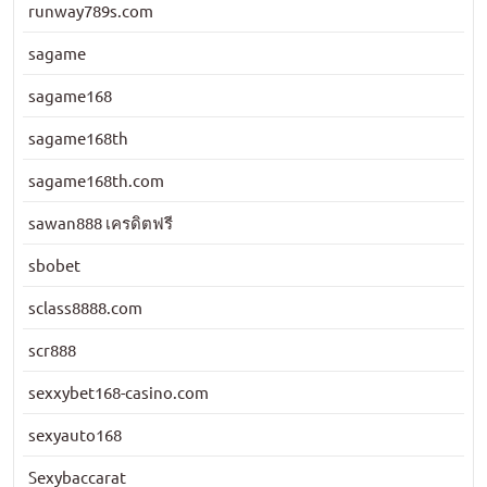
runway789s.com
sagame
sagame168
sagame168th
sagame168th.com
sawan888 เครดิตฟรี
sbobet
sclass8888.com
scr888
sexxybet168-casino.com
sexyauto168
Sexybaccarat