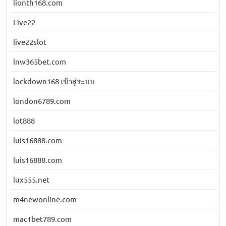
lionth168.com
Live22
live22slot
lnw365bet.com
lockdown168 เข้าสู่ระบบ
london6789.com
lot888
luis16888.com
luis16888.com
lux555.net
m4newonline.com
mac1bet789.com