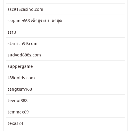
ssc915casino.com
ssgame666 เข้าสู่ระบบ ล่าสุด
ssru
starrich99.com
sudyod888s.com
suppergame
t88golds.com
tangtem168
teenoi888
temmax69
texas24