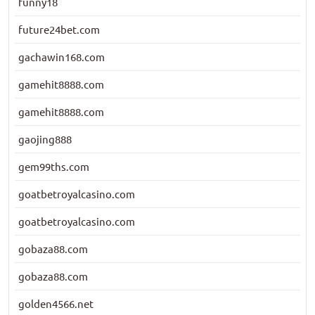
funny18
future24bet.com
gachawin168.com
gamehit8888.com
gamehit8888.com
gaojing888
gem99ths.com
goatbetroyalcasino.com
goatbetroyalcasino.com
gobaza88.com
gobaza88.com
golden4566.net