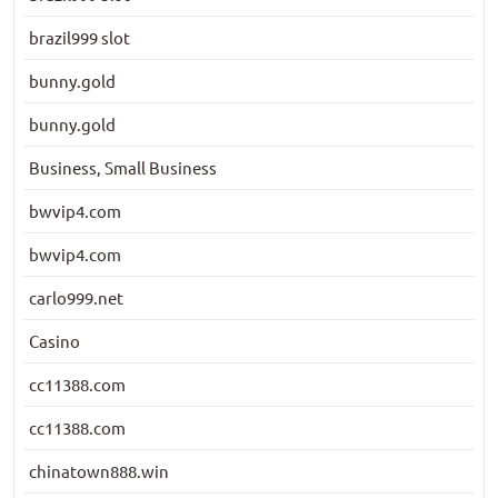
brazil999 slot
bunny.gold
bunny.gold
Business, Small Business
bwvip4.com
bwvip4.com
carlo999.net
Casino
cc11388.com
cc11388.com
chinatown888.win