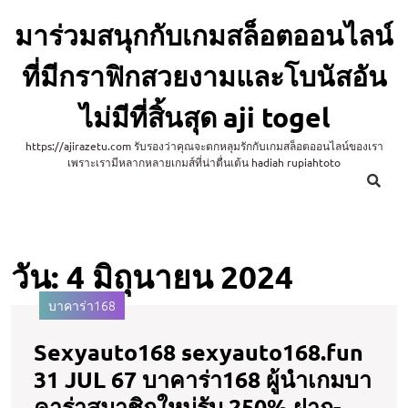
Skip
มาร่วมสนุกกับเกมสล็อตออนไลน์
to
content
ที่มีกราฟิกสวยงามและโบนัสอัน
ไม่มีที่สิ้นสุด aji togel
https://ajirazetu.com รับรองว่าคุณจะตกหลุมรักกับเกมสล็อตออนไลน์ของเรา
เพราะเรามีหลากหลายเกมส์ที่น่าตื่นเต้น hadiah rupiahtoto
วัน:
4 มิถุนายน 2024
บาคาร่า168
Sexyauto168 sexyauto168.fun
31 JUL 67 บาคาร่า168 ผู้นำเกมบา
คาร่าสมาชิกใหม่รับ 250% ฝาก-