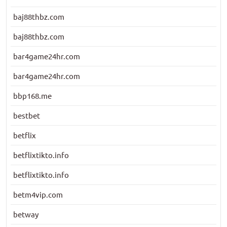
baj88thbz.com
baj88thbz.com
bar4game24hr.com
bar4game24hr.com
bbp168.me
bestbet
betflix
betflixtikto.info
betflixtikto.info
betm4vip.com
betway