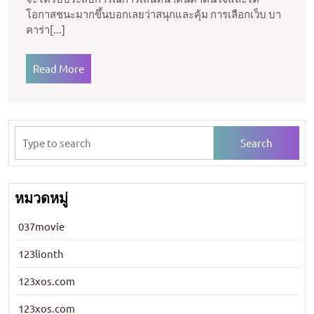
โอกาสชนะมากขึ้นบอกเลยว่าสนุกและคุ้ม การเลือกเว็บ บา
สมาชิก
คาร่า[...]
ใหม่
รับ
Read
Read More
250%
More
ฝาก-
ถอน
Search
ไว
for:
ทันใจ
กา
หมวดหมู่
รัน
037movie
ตี
ยอด
123lionth
ผู้
123xos.com
เล่น
123xos.com