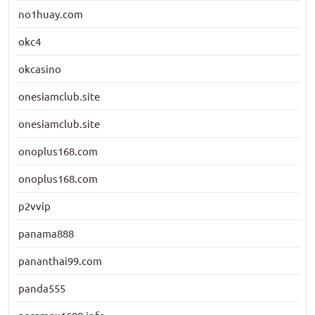
no1huay.com
okc4
okcasino
onesiamclub.site
onesiamclub.site
onoplus168.com
onoplus168.com
p2vvip
panama888
pananthai99.com
panda555