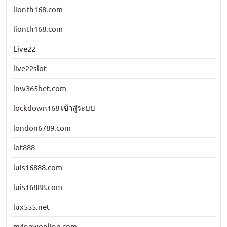
lionth168.com
lionth168.com
Live22
live22slot
lnw365bet.com
lockdown168 เข้าสู่ระบบ
london6789.com
lot888
luis16888.com
luis16888.com
lux555.net
m4newonline.com