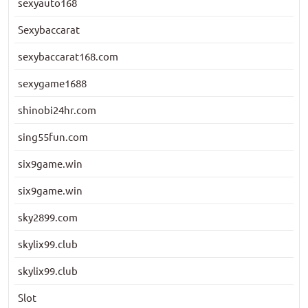
sexyauto168
Sexybaccarat
sexybaccarat168.com
sexygame1688
shinobi24hr.com
sing55fun.com
six9game.win
six9game.win
sky2899.com
skylix99.club
skylix99.club
Slot