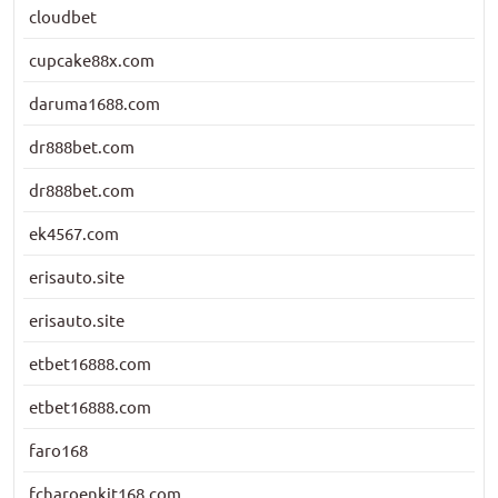
cloudbet
cupcake88x.com
daruma1688.com
dr888bet.com
dr888bet.com
ek4567.com
erisauto.site
erisauto.site
etbet16888.com
etbet16888.com
faro168
fcharoenkit168.com