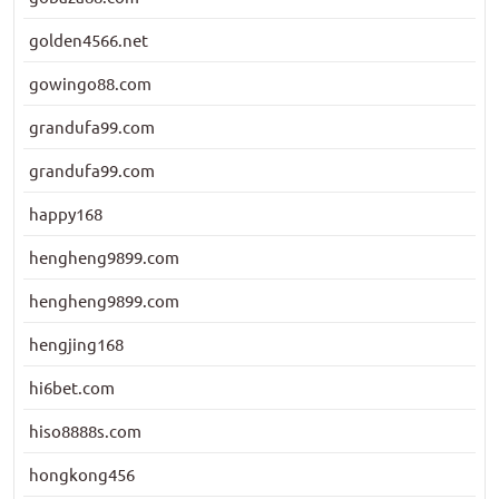
golden4566.net
gowingo88.com
grandufa99.com
grandufa99.com
happy168
hengheng9899.com
hengheng9899.com
hengjing168
hi6bet.com
hiso8888s.com
hongkong456