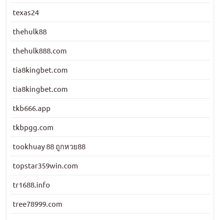
texas24
thehulk88
thehulk888.com
tia8kingbet.com
tia8kingbet.com
tkb666.app
tkbpgg.com
tookhuay 88 ถูกหวย88
topstar359win.com
tr1688.info
tree78999.com