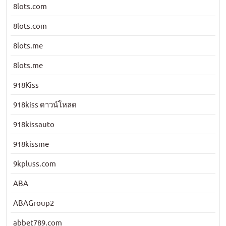
8lots.com
8lots.com
8lots.me
8lots.me
918Kiss
918kiss ดาวน์โหลด
918kissauto
918kissme
9kpluss.com
ABA
ABAGroup2
abbet789.com