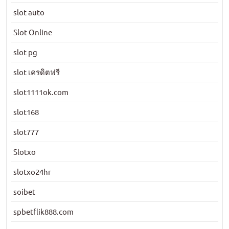
slot auto
Slot Online
slot pg
slot เครดิตฟรี
slot1111ok.com
slot168
slot777
Slotxo
slotxo24hr
soibet
spbetflik888.com