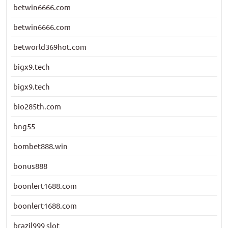
betwin6666.com
betwin6666.com
betworld369hot.com
bigx9.tech
bigx9.tech
bio285th.com
bng55
bombet888.win
bonus888
boonlert1688.com
boonlert1688.com
brazil999 slot