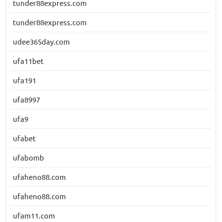
tunder88express.com
tunder88express.com
udee365day.com
ufa11bet
ufa191
ufa8997
ufa9
ufabet
ufabomb
ufaheno88.com
ufaheno88.com
ufam11.com