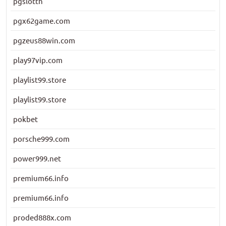
pgslotth
pgx62game.com
pgzeus88win.com
play97vip.com
playlist99.store
playlist99.store
pokbet
porsche999.com
power999.net
premium66.info
premium66.info
proded888x.com