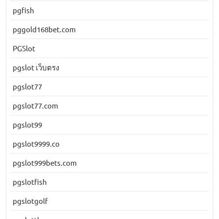
pgfish
pggold168bet.com
PGSlot
pgslot เว็บตรง
pgslot77
pgslot77.com
pgslot99
pgslot9999.co
pgslot999bets.com
pgslotfish
pgslotgolf