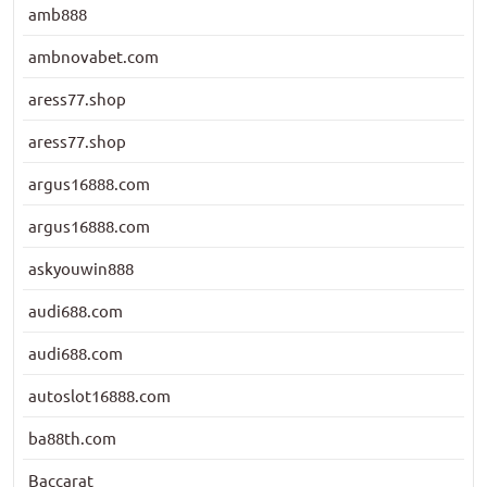
amb888
ambnovabet.com
aress77.shop
aress77.shop
argus16888.com
argus16888.com
askyouwin888
audi688.com
audi688.com
autoslot16888.com
ba88th.com
Baccarat