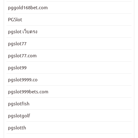
pggold168bet.com
PGSlot
pgslot เว็บตรง
pgslot77
pgslot77.com
pgslot99
pgslot9999.co
pgslot999bets.com
pgslotfish
pgslotgolf
pgslotth