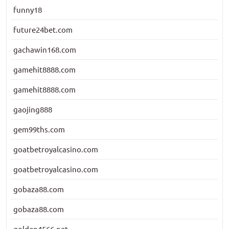
funny18
future24bet.com
gachawin168.com
gamehit8888.com
gamehit8888.com
gaojing888
gem99ths.com
goatbetroyalcasino.com
goatbetroyalcasino.com
gobaza88.com
gobaza88.com
golden4566.net