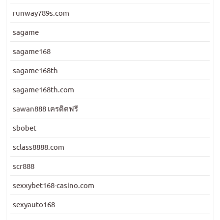
runway789s.com
sagame
sagame168
sagame168th
sagame168th.com
sawan888 เครดิตฟรี
sbobet
sclass8888.com
scr888
sexxybet168-casino.com
sexyauto168