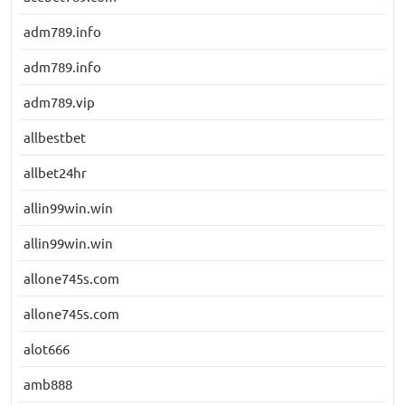
adm789.info
adm789.info
adm789.vip
allbestbet
allbet24hr
allin99win.win
allin99win.win
allone745s.com
allone745s.com
alot666
amb888