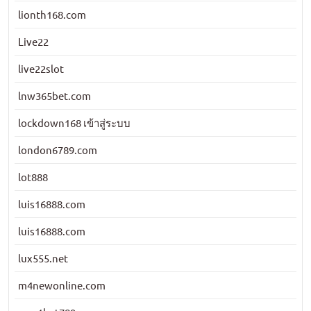
lionth168.com
Live22
live22slot
lnw365bet.com
lockdown168 เข้าสู่ระบบ
london6789.com
lot888
luis16888.com
luis16888.com
lux555.net
m4newonline.com