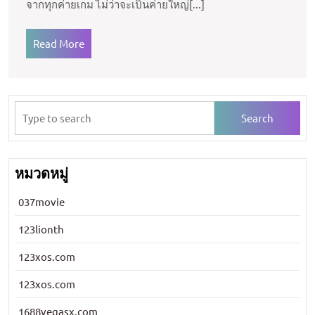
จากทุกค่ายเกม ไม่ว่าจะเป็นค่ายใหญ่[...]
ฟรี
ทุก
Read
Read More
วัน
More
สล็อต
ยิง
Search
ปลา
for:
หวย
กีฬา
หมวดหมู่
ป๊อก
037movie
เด้ง
บา
123lionth
คา
123xos.com
ร่า
123xos.com
pg
1688vegasx.com