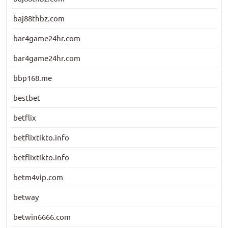
baj88thbz.com
bar4game24hr.com
bar4game24hr.com
bbp168.me
bestbet
betflix
betflixtikto.info
betflixtikto.info
betm4vip.com
betway
betwin6666.com