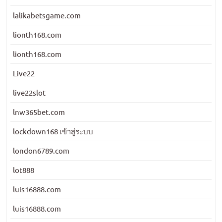
lalikabetsgame.com
lionth168.com
lionth168.com
Live22
live22slot
lnw365bet.com
lockdown168 เข้าสู่ระบบ
london6789.com
lot888
luis16888.com
luis16888.com