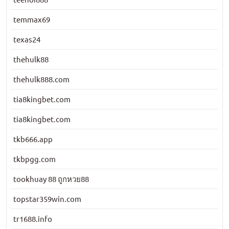
temmax69
texas24
thehulk88
thehulk888.com
tia8kingbet.com
tia8kingbet.com
tkb666.app
tkbpgg.com
tookhuay 88 ถูกหวย88
topstar359win.com
tr1688.info