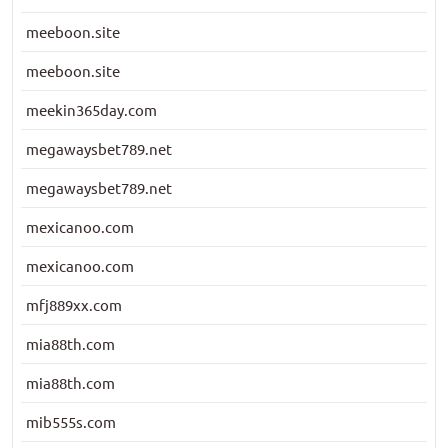
meeboon.site
meeboon.site
meekin365day.com
megawaysbet789.net
megawaysbet789.net
mexicanoo.com
mexicanoo.com
mfj889xx.com
mia88th.com
mia88th.com
mib555s.com