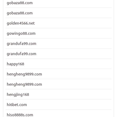
gobaza88.com
gobaza88.com
golden4566.net
gowingo88.com
grandufa99.com
grandufa99.com
happy168
hengheng9899.com
hengheng9899.com
hengjing168
hi6bet.com
hiso8888s.com