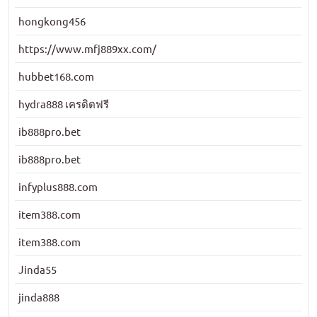
hongkong456
https://www.mfj889xx.com/
hubbet168.com
hydra888 เครดิตฟรี
ib888pro.bet
ib888pro.bet
infyplus888.com
item388.com
item388.com
Jinda55
jinda888