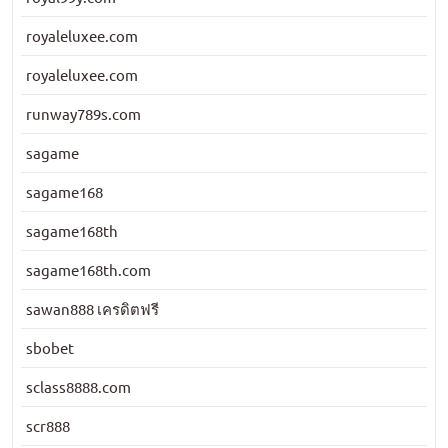
royaleluxee.com
royaleluxee.com
runway789s.com
sagame
sagame168
sagame168th
sagame168th.com
sawan888 เครดิตฟรี
sbobet
sclass8888.com
scr888