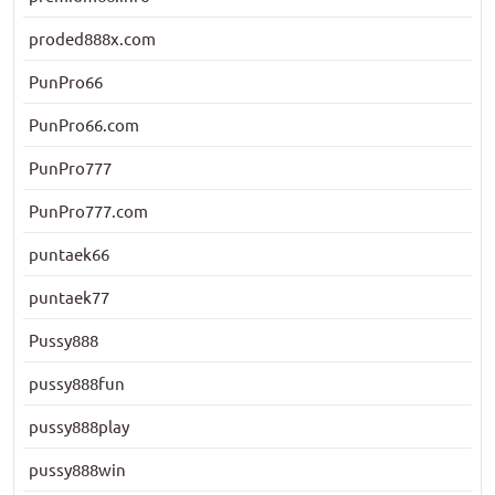
proded888x.com
PunPro66
PunPro66.com
PunPro777
PunPro777.com
puntaek66
puntaek77
Pussy888
pussy888fun
pussy888play
pussy888win