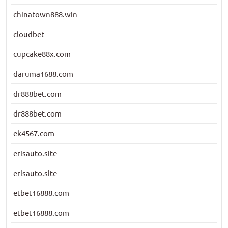
chinatown888.win
cloudbet
cupcake88x.com
daruma1688.com
dr888bet.com
dr888bet.com
ek4567.com
erisauto.site
erisauto.site
etbet16888.com
etbet16888.com