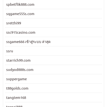
spbetflik888.com
sqgame555s.com
sretthi99
ssc915casino.com
ssgame666 เข้าสู่ระบบ ล่าสุด
ssru
starrich99.com
sudyod888s.com
suppergame
t88golds.com
tangtem168
teenoi888