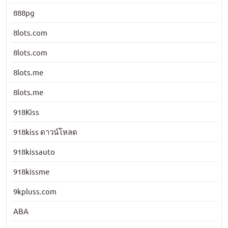
888pg
8lots.com
8lots.com
8lots.me
8lots.me
918Kiss
918kiss ดาวน์โหลด
918kissauto
918kissme
9kpluss.com
ABA