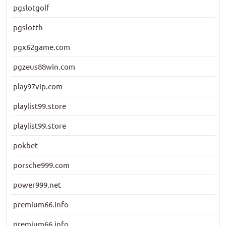
pgslotgolf
pgslotth
pgx62game.com
pgzeus88win.com
play97vip.com
playlist99.store
playlist99.store
pokbet
porsche999.com
power999.net
premium66.info
premium66.info