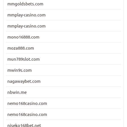
mmgoldsbets.com
mmplay-casino.com
mmplay-casino.com
mono16888.com
moza888.com
mun789slot.com
mwin9s.com
nagawaybet.com
nbwin.me
nemo168casino.com
nemo168casino.com
niseko168bet.net