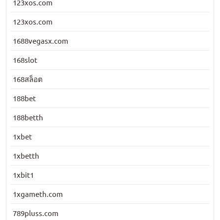
สิโน
123xos.com
กีฬา
123xos.com
joker1
1688vegasx.com
เว็บ
สล็อต
168slot
เงิน
168สล็อต
ล้าน
188bet
Top
58
188betth
by
1xbet
Conce
1xbetth
joker1
1xbit1
1xgameth.com
789pluss.com