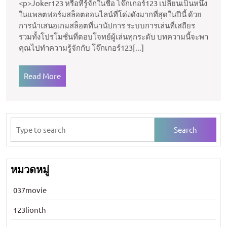
<p>Joker123 หรือที่รู้จักในชื่อ โจ๊กเกอร์123 เปลี่ยนเป็นหนึ่ง
LOGIN
ในแพลตฟอร์มสล็อตออนไลน์ที่โด่งดังมากที่สุดในปีนี้ ด้วย
การนำเสนอเกมสล็อตที่นานัปการ ระบบการเล่นที่เสถียร
JOKER
รวมทั้งโปรโมชั่นที่ตอบโจทย์ผู้เล่นทุกระดับ บทความนี้จะพา
เงิน
คุณไปทำความรู้จักกับ โจ๊กเกอร์123[...]
ชัวร์
พร้อม
Read
Read More
More
เปย์
ทุก
ชั่วโมง
Search
ป๊อก
for:
เด้ง
ยิง
หมวดหมู่
ปลา
037movie
สล็อต
คา
123lionth