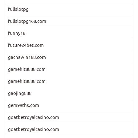
fullslotpg
fullslotpg168.com
funny18
future24bet.com
gachawin168.com
gamehit8888.com
gamehit8888.com
gaojing888
gem99ths.com
goatbetroyalcasino.com
goatbetroyalcasino.com