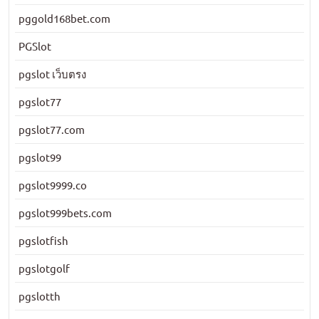
pggold168bet.com
PGSlot
pgslot เว็บตรง
pgslot77
pgslot77.com
pgslot99
pgslot9999.co
pgslot999bets.com
pgslotfish
pgslotgolf
pgslotth