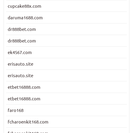
cupcake88x.com
daruma1688.com
dr888bet.com
dr888bet.com
ek4567.com
erisauto.site
erisauto.site
etbet16888.com
etbet16888.com
faro168
fcharoenkit168.com