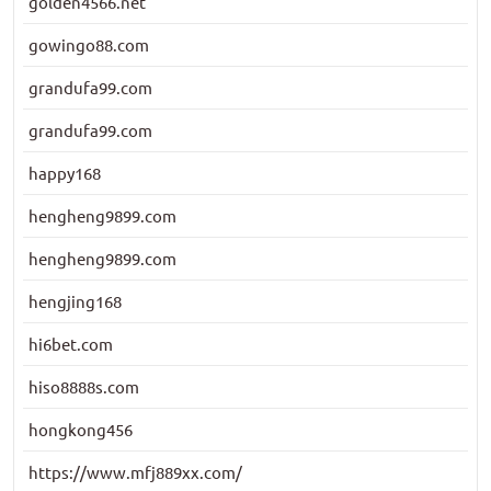
golden4566.net
gowingo88.com
grandufa99.com
grandufa99.com
happy168
hengheng9899.com
hengheng9899.com
hengjing168
hi6bet.com
hiso8888s.com
hongkong456
https://www.mfj889xx.com/