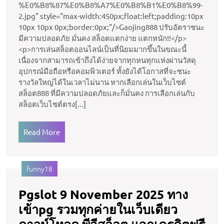
ออนไลน์
สล็อต
%E0%B8%87%E0%B8%A7%E0%B8%B1%E0%B8%99-
2.jpg" style="max-width:450px;float:left;padding:10px
เว็บ
10px 10px 0px;border:0px;"/>Gaojing888 ปรับอัตราชนะ
ตรง
มีความปลอดภัย มั่นคง สล็อตแตกง่าย แตกหนัก!!</p>
<p>การเล่นสล็อตออนไลน์เป็นที่นิยมมากขึ้นในขณะนี้
มี
เนื่องจากสามารถเข้าถึงได้ง่ายจากทุกหนทุกแห่งผ่านวัสดุ
เกม
อุปกรณ์มือถือหรือคอมพิวเตอร์ ทั้งยังได้โอกาสที่จะชนะ
สล็อต
รางวัลใหญ่ได้ในเวลาไม่นาน หากเลือกเล่นในเว็บไซต์
สล็อต888 ที่มีความปลอดภัยและก็มั่นคง การเลือกเล่นกับ
ให้
สล็อตเว็บไซต์ตรง[...]
เลือก
มาก
Read
Read More
ที่สุด
More
ใน
funny18
ไทย
มั่นใจ
Pgslot 9 November 2025 ทาง
ได้
เข้าpg รวมทุกค่ายในเว็บเดียว
ไม่มี