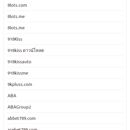
ดมิน
8lots.com
Top
8lots.me
18
by
8lots.me
Dexter
918Kiss
Funny18.xy
918kiss ดาวน์โหลด
918kissauto
918kissme
9kpluss.com
ABA
ABAGroup2
abbet789.com
acebet789.com