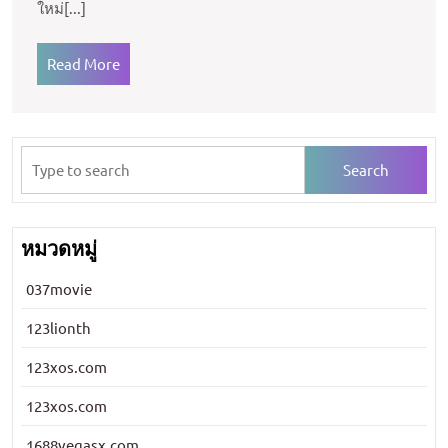
เดียว
ใหม่[...]
35
ดาวน์โหลด
by
พี
Read
Read More
Erwin
More
จี
สล็อต
แจก
Search
เครดิต
for:
ฟรี
ล่าสุด
หมวดหมู่
สล็อต
037movie
ยิง
ปลา
123lionth
แทง
123xos.com
หวย
123xos.com
กีฬา
1688vegasx.com