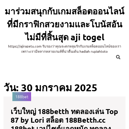
Skip
มาร่วมสนุกกับเกมสล็อตออนไลน์
to
content
ที่มีกราฟิกสวยงามและโบนัสอัน
ไม่มีที่สิ้นสุด aji togel
https://ajirazetu.com รับรองว่าคุณจะตกหลุมรักกับเกมสล็อตออนไลน์ของเรา
เพราะเรามีหลากหลายเกมส์ที่น่าตื่นเต้น hadiah rupiahtoto
วัน:
30 มกราคม 2025
188bet
เว็บใหญ่ 188betth ทดลองเล่น Top
87 by Lori สล็อต 188Betth.cc
188bet เวปไซต์แจกหนัก ทดลอง