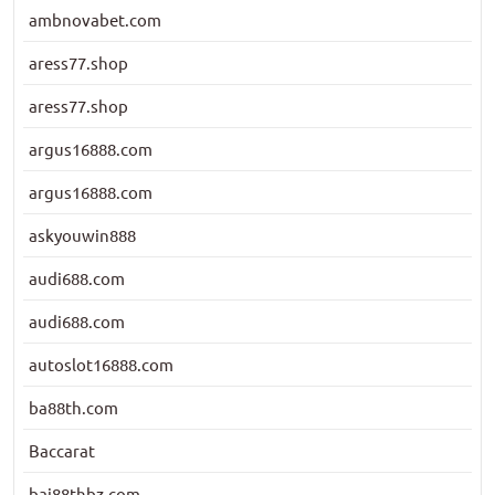
ambnovabet.com
aress77.shop
aress77.shop
argus16888.com
argus16888.com
askyouwin888
audi688.com
audi688.com
autoslot16888.com
ba88th.com
Baccarat
baj88thbz.com