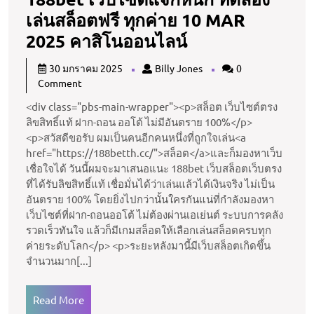
เล่นสล็อตฟรี ทุกค่าย 10 MAR
เว็บ
2025 คาสิโนออนไลน์
ใหญ่
30
Billy
30 มกราคม 2025
Billy Jones
0
188betth
มกราคม
Jones
Comment
2025
ทดลอง
<div class="pbs-main-wrapper"><p>สล็อต เว็บไซต์ตรง
เล่น
ลิขสิทธิ์แท้ ฝาก-ถอน ออโต้ ไม่มีอันตราย 100%</p>
<p>สวัสดีขอรับ ผมเป็นคนอีกคนหนึ่งที่ถูกใจเล่น<a
Top
href="https://188betth.cc/">สล็อต</a>และก็มองหาเว็บ
87
เชื่อใจได้ วันนี้ผมจะมาเสนอแนะ 188bet เว็บสล็อตเว็บตรง
by
ที่ได้รับลิขสิทธิ์แท้ เชื่อมั่นได้ว่าเล่นแล้วได้เงินจริง ไม่เป็น
อันตราย 100% โดยยิ่งไปกว่านั้นใครกันแน่ที่กำลังมองหา
Lori
เว็บไซต์ที่ฝาก-ถอนออโต้ ไม่ต้องผ่านเอเย่นต์ ระบบการคลัง
สล็อต
รวดเร็วทันใจ แล้วก็มีเกมสล็อตให้เลือกเล่นสล็อตครบทุก
ค่ายระดับโลก</p> <p>ระยะหลังมานี้มีเว็บสล็อตเกิดขึ้น
188Betth.cc
จำนวนมาก[...]
188bet
เวป
Read
Read More
ไซต์