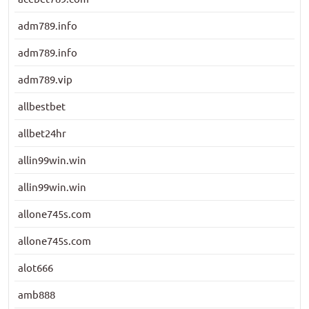
adm789.info
adm789.info
adm789.vip
allbestbet
allbet24hr
allin99win.win
allin99win.win
allone745s.com
allone745s.com
alot666
amb888