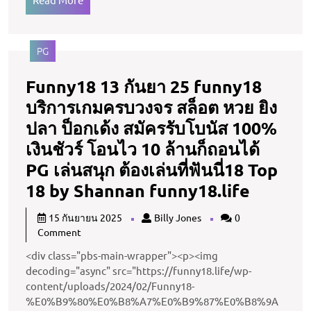
100%
More
แตก
หนัก
PG
ทุก
Funny18 13 กันยา 25 funny18
เกม
บริการเกมครบวงจร สล็อต หวย ยิง
ฝาก-
ปลา ป็อกเด้ง สมัครรับโบนัส 100%
ถอน
เงินชัวร์ โอนไว 10 ล้านก็ถอนได้
เร็ว
PG เล่นสนุก ต้องเล่นที่ฟันนี่18 Top
ทันใจ
Funny1
18 by Shannan funny18.life
ใน
13
10
15
Billy
15 กันยายน 2025
Billy Jones
0
กันยา
กันยายน
Jones
Comment
วิ
2025
25
พนัน
<div class="pbs-main-wrapper"><p><img
funny1
decoding="async" src="https://funny18.life/wp-
เว็บ
content/uploads/2024/02/Funny18-
บริการ
เปิด
%E0%B9%80%E0%B8%A7%E0%B9%87%E0%B8%9A