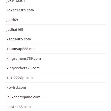
joker123th
Joker123th.com
juad69
judhai168
k1gt-auto.com
khumsup888.me
kingromans789.com
kingxxxbet123.com
kitti999vip.com
ktv4sd.com
lalikabetsgame.com
lionth168.com