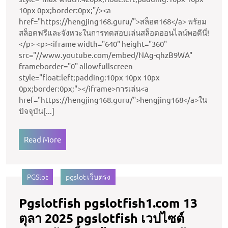
10px 0px;border:0px;"/><a
สล็อต168
href="https://hengjing168.guru/">สล็อต168</a> พร้อม
webใหญ่
สล็อตฟรีและจังหวะในการทดสอบเล่นสล็อตออนไลน์พอดีนี่!
เล่น
</p> <p><iframe width="640" height="360"
src="//www.youtube.com/embed/NAg-qhzB9WA"
สล็อต
frameborder="0" allowfullscreen
ให้
style="float:left;padding:10px 10px 10px
รวย
0px;border:0px;"></iframe>การเล่น<a
href="https://hengjing168.guru/">hengjing168</a>ใน
เร็ว
ปัจจุบัน[...]
แจก
เทคนิค
Read
Read More
แตก
More
ง่าย
PGSlot
pgslot เว็บตรง
ที่
ไม่
Pgslotfish pgslotfish1.com 13
ควร
ตุลา 2025 pgslotfish เวปไซต์