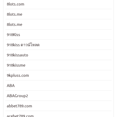
8lots.com
8lots.me
8lots.me
918Kiss
918kiss ดาวน์โหลด
918kissauto
918kissme
9kpluss.com
ABA
ABAGroup2
abbet789.com
acebet789.com