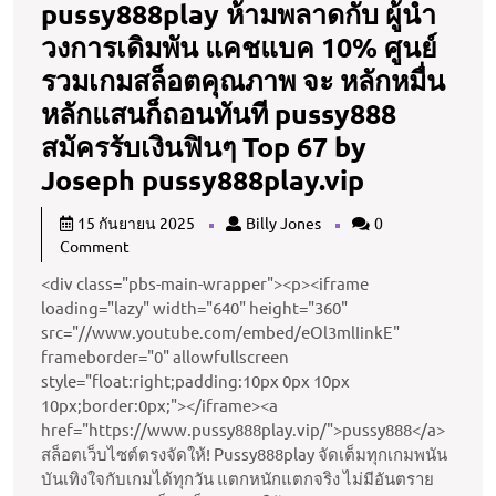
ชัวร์
pussy888play ห้ามพลาดกับ ผู้นำ
โอน
วงการเดิมพัน แคชแบค 10% ศูนย์
ไว
รวมเกมสล็อตคุณภาพ จะ หลักหมื่น
10
หลักแสนก็ถอนทันที pussy888
ล้าน
สมัครรับเงินฟินๆ Top 67 by
ก็
Pussy888
Joseph pussy888play.vip
ถอน
27
15
Billy
15 กันยายน 2025
Billy Jones
0
ได้
กันยา
กันยายน
Jones
Comment
PG
2025
25
<div class="pbs-main-wrapper"><p><iframe
เล่น
pussy888
loading="lazy" width="640" height="360"
src="//www.youtube.com/embed/eOl3mlIinkE"
สนุก
ห้าม
frameborder="0" allowfullscreen
ต้อง
พลาด
style="float:right;padding:10px 0px 10px
เล่น
กับ
10px;border:0px;"></iframe><a
href="https://www.pussy888play.vip/">pussy888</a>
ที่
ผู้นำ
สล็อตเว็บไซต์ตรงจัดให้! Pussy888play จัดเต็มทุกเกมพนัน
ฟัน
วงการ
บันเทิงใจกับเกมได้ทุกวัน แตกหนักแตกจริง ไม่มีอันตราย