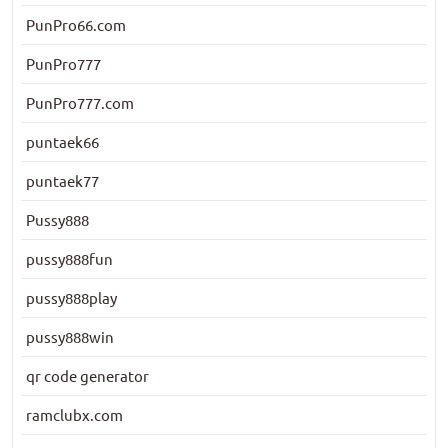
PunPro66.com
PunPro777
PunPro777.com
puntaek66
puntaek77
Pussy888
pussy888fun
pussy888play
pussy888win
qr code generator
ramclubx.com