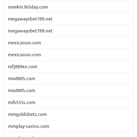
meekin365day.com
megawaysbet789.net
megawaysbet789.net
mexicanoo.com
mexicanoo.com
mfj889xx.com
mia88th.com
mia88th.com
mib555s.com
mmgoldsbets.com
mmplay-casino.com