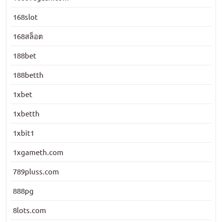
ก็
168slot
ถอน
ทันที
168สล็อต
pussy888
188bet
สมัคร
188betth
รับ
เงิน
1xbet
ฟินๆ
1xbetth
Top
1xbit1
67
1xgameth.com
by
Joseph
789pluss.com
pussy888p
888pg
8lots.com