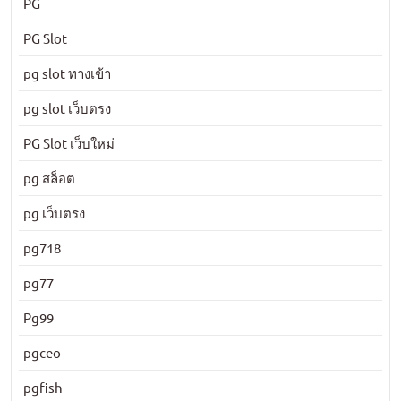
PG
PG Slot
pg slot ทางเข้า
pg slot เว็บตรง
PG Slot เว็บใหม่
pg สล็อต
pg เว็บตรง
pg718
pg77
Pg99
pgceo
pgfish