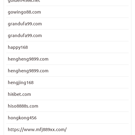
gowingo88.com
grandufa99.com
grandufa99.com
happy168
hengheng9899.com
hengheng9899.com
hengjing168
hi6bet.com
hiso8888s.com
hongkong456
https://www.mfj889xx.com/