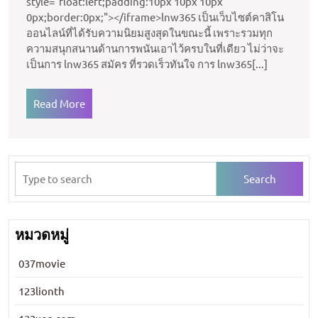
81
style="float:left;padding:10px 10px 10px
เข้า
0px;border:0px;"></iframe>lnw365 เป็นเว็บไซต์คาสิโน
by
ออนไลน์ที่ได้รับความนิยมสูงสุดในขณะนี้ เพราะรวมทุก
สู่
Christel
ความสนุกสนานด้านการพนันเอาไว้ครบในที่เดียว ไม่ว่าจะ
ระบบ
เป็นการ lnw365 สมัคร ที่รวดเร็วทันใจ การ lnw365[...]
กิจกรรม
สลับ
Read
Read More
More
บรรยากาศ
รางวัล
แตก
Search
for:
ต่าง
กัน
ไป
หมวดหมู่
เหมาะ
037movie
กับ
123lionth
คน