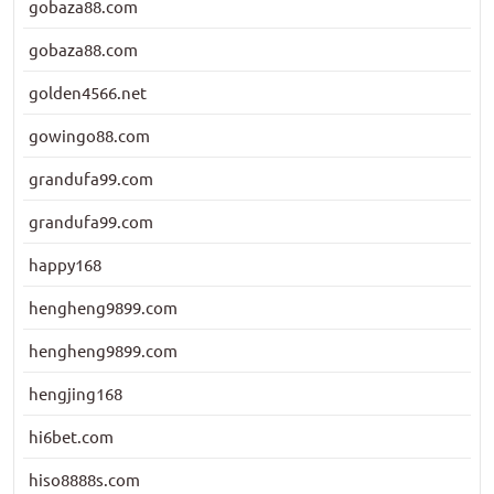
gobaza88.com
gobaza88.com
golden4566.net
gowingo88.com
grandufa99.com
grandufa99.com
happy168
hengheng9899.com
hengheng9899.com
hengjing168
hi6bet.com
hiso8888s.com