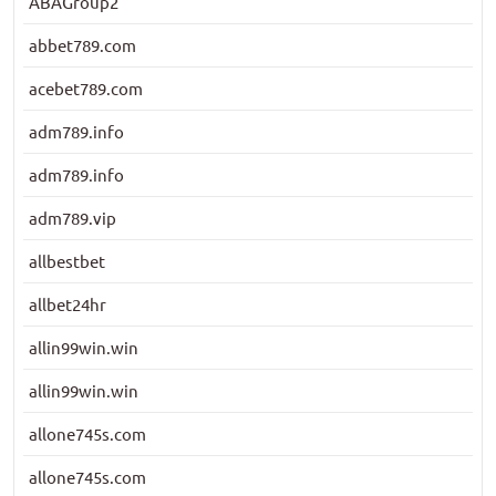
ABAGroup2
abbet789.com
acebet789.com
adm789.info
adm789.info
adm789.vip
allbestbet
allbet24hr
allin99win.win
allin99win.win
allone745s.com
allone745s.com