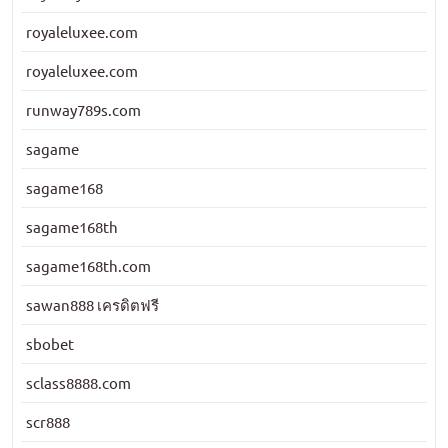
royaleluxee.com
royaleluxee.com
runway789s.com
sagame
sagame168
sagame168th
sagame168th.com
sawan888 เครดิตฟรี
sbobet
sclass8888.com
scr888