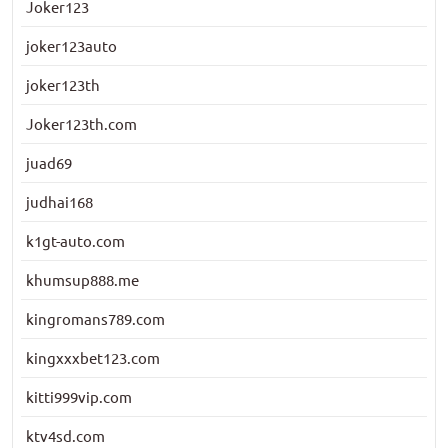
Joker123
joker123auto
joker123th
Joker123th.com
juad69
judhai168
k1gt-auto.com
khumsup888.me
kingromans789.com
kingxxxbet123.com
kitti999vip.com
ktv4sd.com