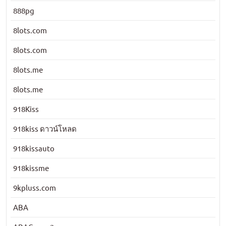
888pg
8lots.com
8lots.com
8lots.me
8lots.me
918Kiss
918kiss ดาวน์โหลด
918kissauto
918kissme
9kpluss.com
ABA