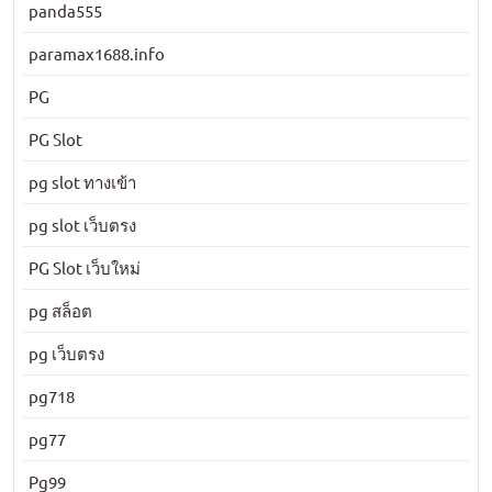
panda555
paramax1688.info
PG
PG Slot
pg slot ทางเข้า
pg slot เว็บตรง
PG Slot เว็บใหม่
pg สล็อต
pg เว็บตรง
pg718
pg77
Pg99