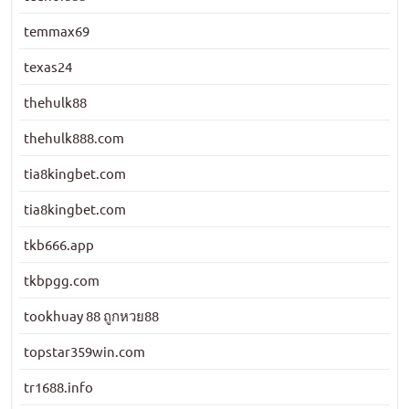
temmax69
texas24
thehulk88
thehulk888.com
tia8kingbet.com
tia8kingbet.com
tkb666.app
tkbpgg.com
tookhuay 88 ถูกหวย88
topstar359win.com
tr1688.info