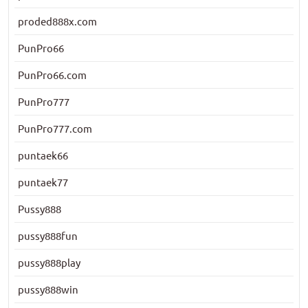
proded888x.com
PunPro66
PunPro66.com
PunPro777
PunPro777.com
puntaek66
puntaek77
Pussy888
pussy888fun
pussy888play
pussy888win