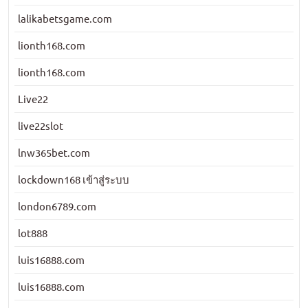
lalikabetsgame.com
lionth168.com
lionth168.com
Live22
live22slot
lnw365bet.com
lockdown168 เข้าสู่ระบบ
london6789.com
lot888
luis16888.com
luis16888.com