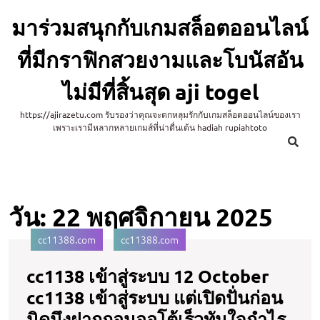
Skip
มาร่วมสนุกกับเกมสล็อตออนไลน์
to
content
ที่มีกราฟิกสวยงามและโบนัสอัน
ไม่มีที่สิ้นสุด aji togel
https://ajirazetu.com รับรองว่าคุณจะตกหลุมรักกับเกมสล็อตออนไลน์ของเรา
เพราะเรามีหลากหลายเกมส์ที่น่าตื่นเต้น hadiah rupiahtoto
วัน:
22 พฤศจิกายน 2025
cc11388.com
cc11388.com
cc1138 เข้าสู่ระบบ 12 October
cc1138 เข้าสู่ระบบ แต่เปิดปั่นก่อน
นิดนึงฝากถอนออโต้เร็วทันใจกำไร