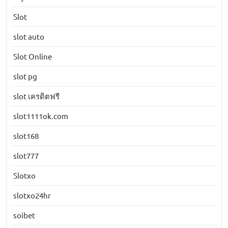
Slot
slot auto
Slot Online
slot pg
slot เครดิตฟรี
slot1111ok.com
slot168
slot777
Slotxo
slotxo24hr
soibet