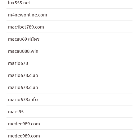
lux555.net
m4newonline.com
mac1bet789.com
macau69 สมัคร
macau888.win
mario678
mario678.club
mario678.club
mario678.info
mars95
medee989.com
medee989.com