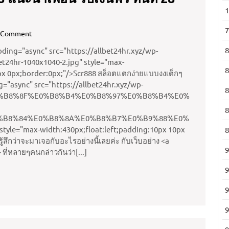
ไว
ถูกใจ
7
 Comment
มือ
ing="async" src="https://allbet24hr.xyz/wp-
ใหม่
t24hr-1040x1040-2.jpg" style="max-
และ
8
px 0px;border:0px;"/>Scr888 สล็อตแตกง่ายแบบงงเต็กๆ
g="async" src="https://allbet24hr.xyz/wp-
สาย
8
%E0%B8%8F%E0%B8%B4%E0%B8%97%E0%B8%B4%E0%
โปร
8
ใหม่
%B8%84%E0%B8%8A%E0%B8%B7%E0%B9%88%E0%
tyle="max-width:430px;float:left;padding:10px 10px
8
ล่าสุด
สึกว่าจะมาเจอกับอะไรอย่างนี้เลยค่ะ กับเว็บอย่าง <a
Top
9
ที่หลายๆคนกล่าวกันว่า[...]
42
9
by
9
Xavier
st99.asia
9
23