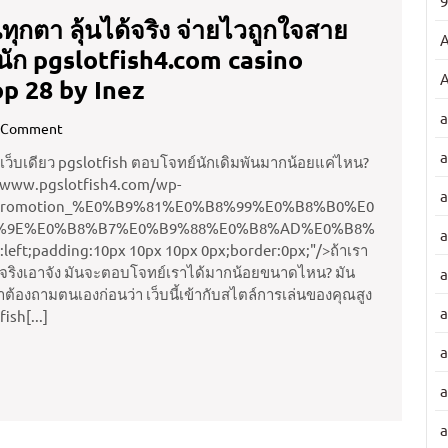
9
April
ทุกตา ลุ้นได้จริง จ่ายไวถูกใจสาย
2026
นัก pgslotfish4.com casino
คา
Pgfish
Top 28 by Inez
สิโน
สล็อต
 Comment
แตก
a
เว็บเดียว pgslotfish ตอบโจทย์นักเดิมพันมากน้อยแค่ไหน?
ง่าย
//www.pgslotfish4.com/wp-
a
เล่น
NEW_promotion_%E0%B9%81%E0%B8%99%E0%B8%B0%E0
%9E%E0%B8%B7%E0%B9%88%E0%B8%AD%E0%B8%
มัน
a
:left;padding:10px 10px 10px 0px;border:0px;"/>ถ้าเรา
ทุก
อาจริงเอาจัง มันจะตอบโจทย์เราได้มากน้อยขนาดไหน? มัน
a
ตา
นคุณจำต้องถามตนเองก่อนว่า เว็บนี้เข้ากับสไตล์การเล่นของคุณสูง
a
ish[...]
ลุ้น
ได้
a
จริง
a
จ่าย
a