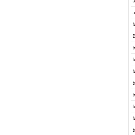
ใหม่
a
ล่าสุด
a
Top
28
by
B
Inez
b
b
b
b
b