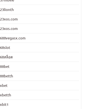
23lionth
123xos.com
123xos.com
1688vegasx.com
68slot
68สล็อต
88bet
88betth
xbet
xbetth
xbit1