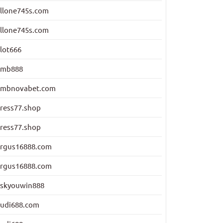
llone745s.com
llone745s.com
lot666
amb888
ambnovabet.com
ress77.shop
ress77.shop
rgus16888.com
rgus16888.com
askyouwin888
udi688.com