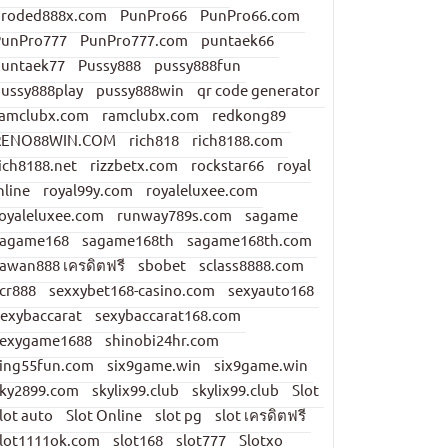
proded888x.com
PunPro66
PunPro66.com
PunPro777
PunPro777.com
puntaek66
puntaek77
Pussy888
pussy888fun
ussy888play
pussy888win
qr code generator
ramclubx.com
ramclubx.com
redkong89
RENO88WIN.COM
rich818
rich8188.com
ich8188.net
rizzbetx.com
rockstar66
royal
nline
royal99y.com
royaleluxee.com
oyaleluxee.com
runway789s.com
sagame
sagame168
sagame168th
sagame168th.com
awan888 เครดิตฟรี
sbobet
sclass8888.com
cr888
sexxybet168-casino.com
sexyauto168
exybaccarat
sexybaccarat168.com
sexygame1688
shinobi24hr.com
ing55fun.com
six9game.win
six9game.win
ky2899.com
skylix99.club
skylix99.club
Slot
lot auto
Slot Online
slot pg
slot เครดิตฟรี
lot1111ok.com
slot168
slot777
Slotxo