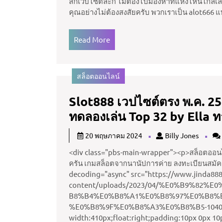
สักเว็บไซต์ล่ะก็ ไม่ต้องไปมองหาที่แห่งไหนไกลเ
slot66
คุณอย่างไม่ต้องสงสัยครับ พวกเราเป็น alot666 แท
เจ้า
Read
Read More
ใหญ่
More
ที่สุด
ใน
สล็อตออนไลน์
เอเชีย
Slot888 เวปไซต์ตรง พ.ค. 2
เว็บ
ทดลองเล่น Top 32 by Ella ท
ตรง
มี
20
Billy
20 พฤษภาคม 2024
Billy Jones
เกม
พฤษภาคม
Jones
<div class="pbs-main-wrapper"><p>สล็อตออน
2024
มากว่า
ครัน เกมสล็อตจากนานัปการค่าย ลงทะเบียนสมัครส
decoding="async" src="https://www.jinda88
3,000
content/uploads/2023/04/%E0%B9%82
เกม
B8%B4%E0%B8%A1%E0%B8%97%E0%B8%
บา
%E0%B8%9F%E0%B8%A3%E0%B8%B5-1040x104
width:410px;float:right;padding:10px 0px 10