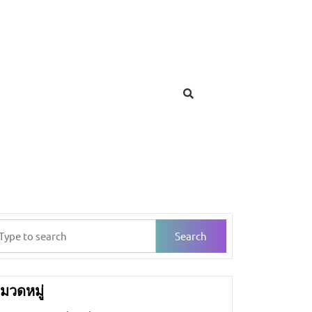
earch
r:
มวดหมู่