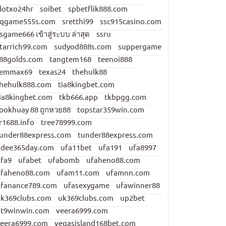
lotxo24hr
soibet
spbetflik888.com
sqgame555s.com
sretthi99
ssc915casino.com
sgame666 เข้าสู่ระบบ ล่าสุด
ssru
tarrich99.com
sudyod888s.com
suppergame
88golds.com
tangtem168
teenoi888
temmax69
texas24
thehulk88
hehulk888.com
tia8kingbet.com
ia8kingbet.com
tkb666.app
tkbpgg.com
ookhuay 88 ถูกหวย88
topstar359win.com
r1688.info
tree78999.com
under88express.com
tunder88express.com
udee365day.com
ufa11bet
ufa191
ufa8997
fa9
ufabet
ufabomb
ufaheno88.com
ufaheno88.com
ufam11.com
ufamnn.com
ufanance789.com
ufasexygame
ufawinner88
k369clubs.com
uk369clubs.com
up2bet
ut9winwin.com
veera6999.com
eera6999.com
vegasisland168bet.com