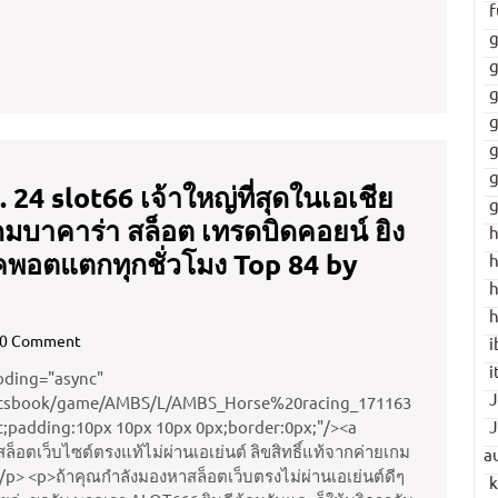
ี
ใหญ่
f
ล็อต
รวม
ด
เว็บ
g
นส์
สล็อต
g
มจริง
เว็บ
งทุน
ตรง
 24 slot66 เจ้าใหญ่ที่สุดในเอเชีย
้อย
อัปเดต
กมบาคาร่า สล็อต เทรดบิดคอยน์ ยิง
op
ใหม่
จ็คพอตแตกทุกชั่วโมง Top 84 by
h
7
ล่าสุด
y
เล่น
์
aik
ก่อน
0 Comment
i
ใคร
i
oding="async"
J
ortsbook/game/AMBS/L/AMBS_Horse%20racing_171163
พนัน
t;padding:10px 10px 10px 0px;border:0px;"/><a
J
เว็บ
อตเว็บไซต์ตรงแท้ไม่ผ่านเอเย่นต์ ลิขสิทธิ์แท้จากค่ายเกม
a
ใหญ่
/p> <p>ถ้าคุณกำลังมองหาสล็อตเว็บตรงไม่ผ่านเอเย่นต์ดีๆ