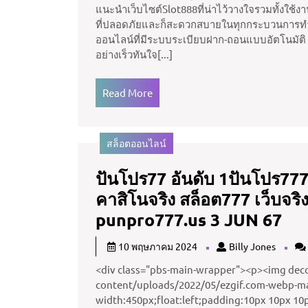
คา
แนะนำเว็บไซต์Slot888ที่น่าไว้วางใจรวมทั้งใช้งา
ร่า
ที่ปลอดภัยและก็สะดวกสบายในทุกกระบวนการทำราย
สล็อต
ออนไลน์ที่มีระบบระเบียบฝาก-ถอนแบบอัตโนมัติ
อย่างเร็วทันใจ[...]
เทรด
บิด
Read
Read More
คอย
More
น์
ยิง
สล็อตออนไลน์
ปลา
ปันโปร77 อันดับ 1ปันโปร777
ป็
คาสิโนจริง สล็อต777 เว็บจริง
อก
ปัน
punpro777.us 3 JUN 67
เด้ง
โป
alot66
10
Billy
10 พฤษภาคม 2024
Billy Jones
อัน
พฤษภาคม
Jones
ลุ้น
<div class="pbs-main-wrapper"><p><img dec
2024
1ปั
content/uploads/2022/05/ezgif.com-webp-ma
แจ็ค
โป
width:450px;float:left;padding:10px 10px 1