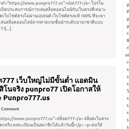
a href="https://www.punpro777.us">slot777</a> โปรโม
มาเปิดประสบการณ์การเล่นสล็อตออนไลน์กับเว็บตรงที่เหมาะ
น
ตเว็บไซต์ตรงไม่ผ่านเอเย่นต์ เว็บไซต์ตรงแท้ 100% ที่จะพา
ล
บการเล่นสล็อตออนไลน์จากค่ายเกมชั้นนำระดับนานาชาติแบบ
p
่า[...]
.เหมือน
น
r
o
n
r
6.us
s
777 เว็บใหญ่ไม่มีขั้นต่ำ แอดมิน
s
สิโนจริง punpro77 เปิดโอกาสให้
ง
S
สล็อต777
ie Punpro777.us
อต777
27
s
0 Comment
s
พ.ค.
ง
"https://www.punpro777.us">สล็อต777</a> สล็อตเว็บตรง
s
2567
จริง ลงทะเบียนเป็นสมาชิกได้แล้ววันนี้!</p> <p>ต่อให้
s