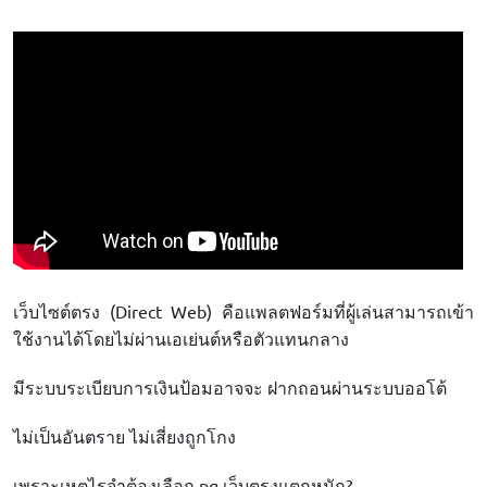
เว็บไซต์ตรง (Direct Web) คือแพลตฟอร์มที่ผู้เล่นสามารถเข้า
ใช้งานได้โดยไม่ผ่านเอเย่นต์หรือตัวแทนกลาง
มีระบบระเบียบการเงินป้อมอาจจะ ฝากถอนผ่านระบบออโต้
ไม่เป็นอันตราย ไม่เสี่ยงถูกโกง
เพราะเหตุไรจำต้องเลือก pg เว็บตรงแตกหนัก?