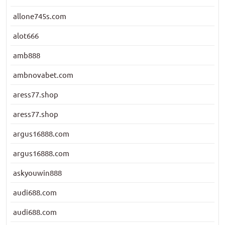
allone745s.com
alot666
amb888
ambnovabet.com
aress77.shop
aress77.shop
argus16888.com
argus16888.com
askyouwin888
audi688.com
audi688.com