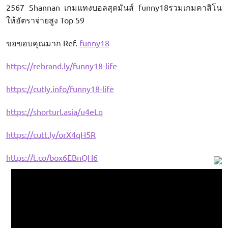
2567 Shannan เกมแทงบอลสุดมันส์ funny18รวมเกมคาสิโน
ให้อัตราจ่ายสูง Top 59
ขอขอบคุณมาก Ref.
funny18
https://rebrand.ly/funny18-life
https://cutly.info/funny18-life
https://shorturl.asia/u4eLq
https://cutt.ly/orX4qH5R
https://t.co/box6EBnQH6