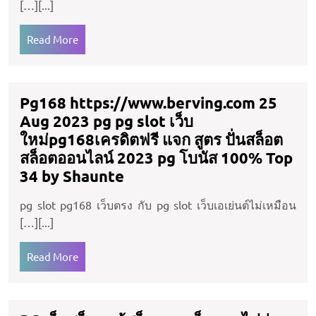
[…][...]
รวม
ค่าย
Read
Read More
พี
More
จี
สล็อต
Pg168 https://www.berving.com 25
เกม
Aug 2023 pg pg slot เว็บ
PG
ใหม่pg168เครดิตฟรี แจก สูตร ปั่นสล็อต
SLOT
สล็อตออนไลน์ 2023 pg โบนัส 100% Top
ทดลอง
Pg168
34 by Shaunte
เล่น
https://www.berving.com
ฟรี
pg slot pg168 เว็บตรง กับ pg slot เว็บเอเย่นต์ไม่เหมือน
25
เจ้า
[…][...]
Aug
ใหญ่
2023
ใจถึง
Read
Read More
pg
สล็อต
More
pg
ไม่
slot
ล็อค