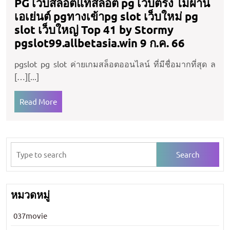
PG เว็บสล็อตแท้สล็อต pg เว็บตรง ไม่ผ่าน
เว็บ
ยูส
เอเย่นต์ pgทางเข้าpg slot เว็บใหม่ pg
ใหม่pg168เครดิต
Top
slot เว็บใหญ่ Top 41 by Stormy
ฟรี
72
PG
pgslot99.allbetasia.win 9 ก.ค. 66
แจก
by
เว็บ
สูตร
Chandra
pgslot pg slot ค่ายเกมสล็อตออนไลน์ ที่มีชื่อมากที่สุด ล
สล็อต
ปั่น
pgslot77.in
[…][...]
แท้
สล็อต
สล็อต
สล็อต
Read
Read More
pg
ออนไลน์
More
เว็บ
2023
ตรง
pg
Search
ไม่
โบนัส
for:
ผ่าน
100%
เอเย่นต์
Top
pgทาง
34
หมวดหมู่
เข้าpg
by
slot
037movie
Shaunte
เว็บ