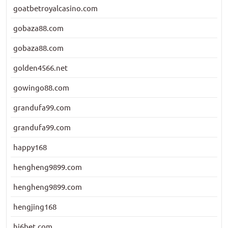
goatbetroyalcasino.com
gobaza88.com
gobaza88.com
golden4566.net
gowingo88.com
grandufa99.com
grandufa99.com
happy168
hengheng9899.com
hengheng9899.com
hengjing168
hi6bet.com