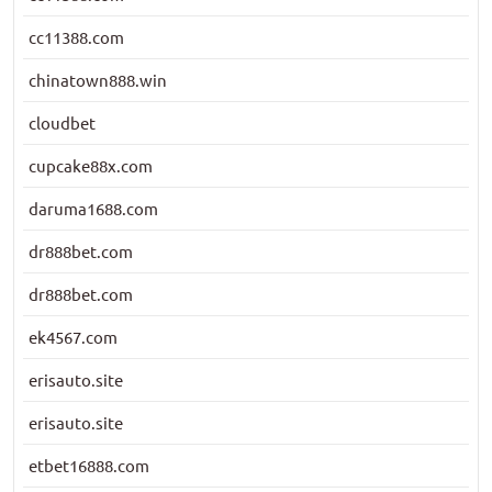
cc11388.com
chinatown888.win
cloudbet
cupcake88x.com
daruma1688.com
dr888bet.com
dr888bet.com
ek4567.com
erisauto.site
erisauto.site
etbet16888.com