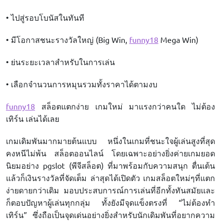
• ไปสู่รอบโบนัสในทันที
• มีโอกาสชนะรางวัลใหญ่ (Big Win,
funny18
Mega Win)
• ย่นระยะเวลาสำหรับในการเล่น
• เลือกจำนวนการหมุนรวมทั้งราคาได้ตามงบ
funny18
สล็อตแตกง่าย เกมใหม่ มาแรงกว่าคนใด ไม่ต้อง
เทิร์น เล่นได้เลย
เกมเดิมพันมากมายต้นแบบ หนึ่งในเกมที่ชนะใจผู้เล่นสูงที่สุด
คงหนีไม่พ้น สล็อตออนไลน์ โดยเฉพาะอย่างยิ่งค่ายเกมยอด
นิยมอย่าง pgslot (พีจีสล็อต) ที่มาพร้อมกับความสนุก ตื่นเต้น
แล้วก็เงินรางวัลที่จัดเต็ม ล่าสุดได้เปิดตัว เกมสล็อตใหม่ๆที่แตก
ง่ายดายกว่าเดิม มอบประสบการณ์การเล่นที่อีกทั้งทันสมัยและ
ก็ตอบปัญหาผู้เล่นทุกกลุ่ม ทั้งยังมีจุดแข็งตรงที่ “ไม่ต้องทำ
เทิร์น” ซึ่งถือเป็นจุดเด่นอย่างยิ่งสำหรับนักเดิมพันที่อยากความ