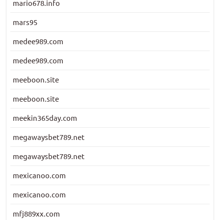
mario678.info
mars95
medee989.com
medee989.com
meeboon.site
meeboon.site
meekin365day.com
megawaysbet789.net
megawaysbet789.net
mexicanoo.com
mexicanoo.com
mfj889xx.com