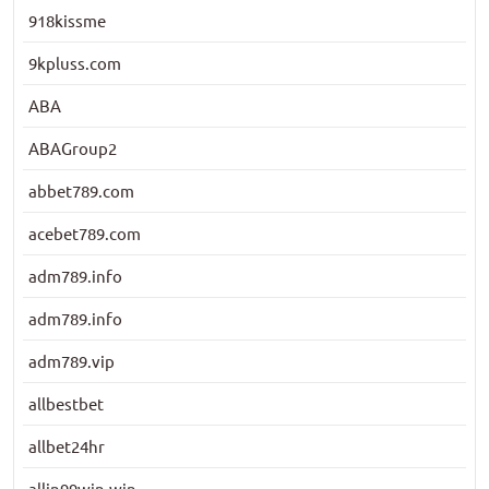
918kissme
9kpluss.com
ABA
ABAGroup2
abbet789.com
acebet789.com
adm789.info
adm789.info
adm789.vip
allbestbet
allbet24hr
allin99win.win