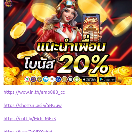
https://wow.in.th/amb888_cc
https://shorturl.asia/5BGuw
https://cutt.ly/MrhLMFr3
https://t.co/7r0IDXqhhi