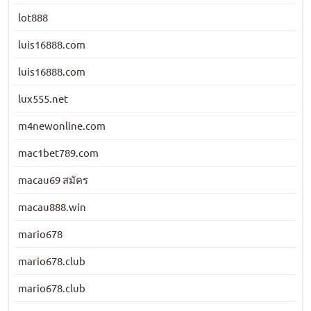
lot888
luis16888.com
luis16888.com
lux555.net
m4newonline.com
mac1bet789.com
macau69 สมัคร
macau888.win
mario678
mario678.club
mario678.club