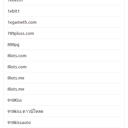
1xbit1
1xgameth.com
789pluss.com
888pg
8lots.com
8lots.com
8lots.me
8lots.me
918Kiss
918kiss ดาวน์โหลด
918kissauto