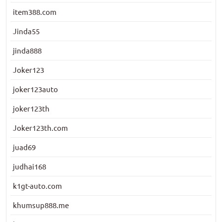
item388.com
Jinda55
jinda888
Joker123
joker123auto
joker123th
Joker123th.com
juad69
judhai168
k1gt-auto.com
khumsup888.me