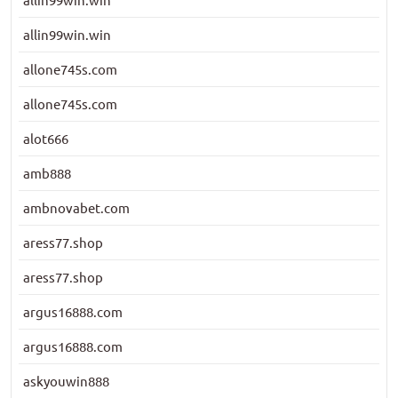
allin99win.win
allone745s.com
allone745s.com
alot666
amb888
ambnovabet.com
aress77.shop
aress77.shop
argus16888.com
argus16888.com
askyouwin888