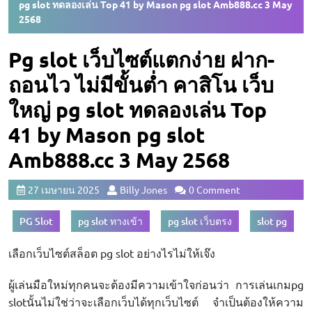
pg slot ทดลองเล่น Top 41 by Mason pg slot Amb888.cc 3 May
2568
Pg slot เว็บไซต์แตกง่าย ฝาก-
ถอนไว ไม่มีขั้นต่ำ คาสิโน เว็บ
ใหญ่ pg slot ทดลองเล่น Top
41 by Mason pg slot
Amb888.cc 3 May 2568
27
Billy
27 เมษายน 2025
Billy Jones
0 Comment
เมษายน
Jones
2025
PG Slot
pg slot ทางเข้า
pg slot เว็บตรง
slot pg
เลือกเว็บไซต์สล็อต pg slot อย่างไรไม่ให้เจ๊ง
ผู้เล่นมือใหม่ทุกคนจะต้องมีความเข้าใจก่อนว่า การเล่นเกมpg
slotนั้นไม่ใช่ว่าจะเลือกเว็บได้ทุกเว็บไซต์ จำเป็นต้องให้ความ