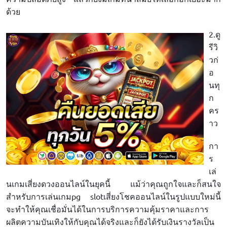
ด้วย
2.ดู
รีวิ
วก่
อ
นทุ
ก
คร
าว
กา
ร
เล่
นเกมเสี่ยงดวงออนไลน์ในยุคนี้ แม้ว่าคุณถูกใจและก็สนใจ
สำหรับการเล่นเกมpg slotเสี่ยงโชคออนไลน์ในรูปแบบใหม่นี้
จะทำให้คุณเชื่อมั่นได้ในการบริการความคุ้มราคาและการ
ผลิตความบันเทิงให้กับคุณได้จริงและก็ยังได้รับเงินรางวัลเป็น