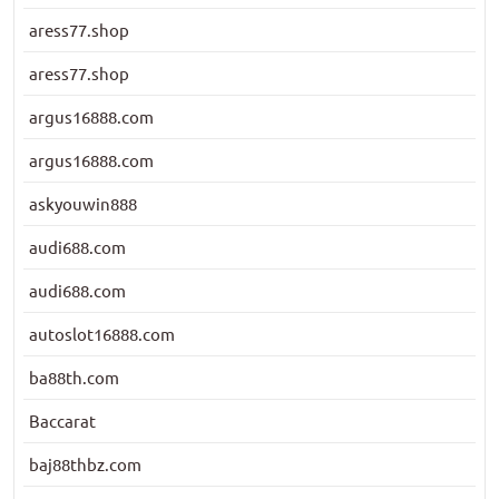
aress77.shop
aress77.shop
argus16888.com
argus16888.com
askyouwin888
audi688.com
audi688.com
autoslot16888.com
ba88th.com
Baccarat
baj88thbz.com