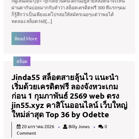
ก็ผู้เล่นเดิม</p> <p>เดี๋ยวนี้คนใดกันอยู่สายสล็อตน่าจะเห็น
เร็ว
มา
ผ่านตากันบ่อยมากกับคำว่า สล็อตเครดิตฟรี 300 ทีแรกๆผม
ไม่
ก็รู้สึกว่าเป็นเพียงแค่โปรล่อให้สมัครเฉยๆแต่ว่าพอได้
ที่
ทดลอง สล็อต168[...]
ขาย
แฮปปี้168
ฝัน
โปร
Read
Read More
Top
พิเศษ
More
81
200
by
สล็อต
รับ
Porfiri
500
Jinda55 สล็อตสายลุ้นไว แนะนำ
jin55.w
แอ
เริ่มด้วยเครดิตฟรี ลองจังหวะเกม
ดมิน
ก่อน 1 กุมภาพันธ์ 2569 web ตรง
ใส่ใจ
jin55.xyz คาสิโนออนไลน์ เว็บใหญ่
ให้
Jinda55
ใหม่ล่าสุด Top 36 by Odette
บริการ
สล็อต
เล่น
20
Billy
20 มกราคม 2026
Billy Jones
0
สาย
มกราคม
Jones
Comment
เสีย