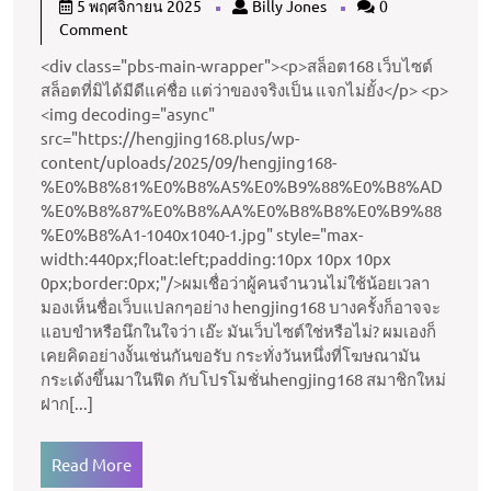
5
Billy
5 พฤศจิกายน 2025
Billy Jones
0
เช็ค
ช่วง
พฤศจิกายน
Jones
Comment
โปร
2025
ไหน
<div class="pbs-main-wrapper"><p>สล็อต168 เว็บไซต์
ที่
คน
สล็อตที่มิได้มีดีแค่ชื่อ แต่ว่าของจริงเป็น แจกไม่ยั้ง</p> <p>
ถอน
<img decoding="async"
เล่น
src="https://hengjing168.plus/wp-
ได้
เยอะ
content/uploads/2025/09/hengjing168-
จริง
สุด
%E0%B8%81%E0%B8%A5%E0%B9%88%E0%B8%AD
ธันวา
%E0%B8%87%E0%B8%AA%E0%B8%B8%E0%B9%88
และ
%E0%B8%A1-1040x1040-1.jpg" style="max-
2025
ควร
width:440px;float:left;padding:10px 10px 10px
0px;border:0px;"/>ผมเชื่อว่าผู้คนจำนวนไม่ใช้น้อยเวลา
เข้าไป
มองเห็นชื่อเว็บแปลกๆอย่าง hengjing168 บางครั้งก็อาจจะ
เล่น
แอบขำหรือนึกในใจว่า เอ๊ะ มันเว็บไซต์ใช่หรือไม่? ผมเองก็
ไหม
เคยคิดอย่างงั้นเช่นกันขอรับ กระทั่งวันหนึ่งที่โฆษณามัน
กระเด้งขึ้นมาในฟีด กับโปรโมชั่นhengjing168 สมาชิกใหม่
14
ฝาก[...]
December
25
Read
Read More
เวป
More