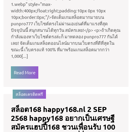
ใคร
1.webp" style="max-
Isabelle
ชอบ
width:400px;float:right;padding:10px 0px 10px
10px;border:0px;"/>จัดเต็มเกมสล็อตมากมายบน
สาย
punpro777 เว็บไซต์ตรงไม่ผ่านเอเย่นต์ที่มาแรงที่สุด
โปร
ปัจจุบันนี้ สนุกสนานได้ทุกวัน สมัครเลย!</p> <p>ถ้าเกิดคุณ
กำลังมองหาเว็บไซต์ตรงล่ะก็ มาทดลอง punpro777 กันได้
เด็ด
เลย! จัดเต็มเกมสล็อตออนไลน์มากบนเว็บตรงที่ดีที่สุดใน
ปั่น
ขณะนี้ เว็บตรงแท้ 100% ที่มาพร้อมเกมสล็อตมากกว่า
ดี
1,000[...]
ที่
นี่
Read
Read More
More
เลย
ชวน
สล็อตเครดิตฟรี
เพื่อน
สล็อต168 happy168.nl 2 SEP
รับ77
2568 happy168 อยากเป็นเศรษฐี
มี
สมัครแฮปปี้168 ชวนเพื่อนรับ 100
ใบ