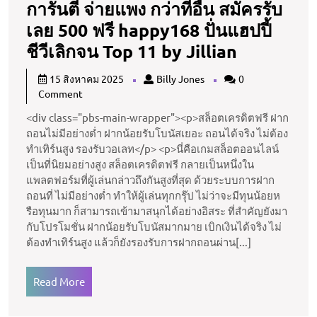
การันตี จ่ายแพง กว่าที่อื่น สมัครรับ
เซอร์
เลย 500 ฟรี happy168 ปั่นแฮปปี้
รับรอง
สล็อต168
ชีวีเลิกจน Top 11 by Jillian
เว็บ
happy168
ตรง
15
Billy
15 สิงหาคม 2025
Billy Jones
0
2
จ่าย
สิงหาคม
Jones
Comment
2025
SEP
จริง
<div class="pbs-main-wrapper"><p>สล็อตเครดิตฟรี ฝาก
2568
สล็อต777
ถอนไม่มีอย่างต่ำ ฝากน้อยรับโบนัสเยอะ ถอนได้จริง ไม่ต้อง
ทำเทิร์นสูง รองรับวอเลท</p> <p>นี่คือเกมสล็อตออนไลน์
happy16
โบนัส
เป็นที่นิยมอย่างสูง สล็อตเครดิตฟรี กลายเป็นหนึ่งใน
อยาก
เข้า
แพลตฟอร์มที่ผู้เล่นกล่าวถึงกันสูงที่สุด ด้วยระบบการฝาก
เป็น
ถอนที่ ไม่มีอย่างต่ำ ทำให้ผู้เล่นทุกกรุ๊ป ไม่ว่าจะมีทุนน้อยห
แบบ
รือทุนมาก ก็สามารถเข้ามาสนุกได้อย่างอิสระ ที่สำคัญยังมา
เศรษฐี
ไม่
กับโปรโมชั่น ฝากน้อยรับโบนัสมากมาย เบิกเงินได้จริง ไม่
สมัคร
เกรงใจ
ต้องทำเทิร์นสูง แล้วก็ยังรองรับการฝากถอนผ่าน[...]
แฮปปี้168
ใคร
ชวน
Top
Read
Read More
More
เพื่อน
59