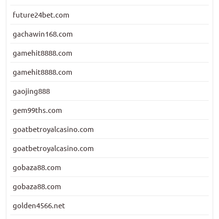
future24bet.com
gachawin168.com
gamehit8888.com
gamehit8888.com
gaojing888
gem99ths.com
goatbetroyalcasino.com
goatbetroyalcasino.com
gobaza88.com
gobaza88.com
golden4566.net