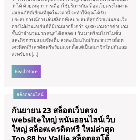
มือ
อั้น
ว่าได้ ด้วยเหตุว่าการเลือกใช้บริการกับสล็อตเว็บตรงไม่ผ่าน
เอเย่นต์ที่ดีเยี่ยมที่สุดในเวลานี้ จะทำให้คุณได้รับ
อาชีพ
Top
ประสบการณ์การเล่นสล็อตที่เหมาะสมที่สุดด้วยแน่นอน เว็บ
26
35
ตรงไม่ผ่านเอเย่นต์ที่มีเกมมากยิ่งกว่า 3,000 เกมจากค่ายเกม
กร
ชั้นนำจำนวนมาก สนุกได้ตลอด 1 วัน มาพร้อมโปรโมชั่น
by
และกิจกรรมแบบจัดเต็ม ลงทะเบียนใหม่กับพวกเรา สล็อต
กฎา
Dianna
เครดิตฟรี เครดิตฟรีพร้อมแจกตั้งแต่เป็นสมาชิกใหม่กันเลย
25
panda555.vip
ล่ะครับผม[...]
นาที
Read
ทอง
Read More
More
รับ
2500
สล็อตออนไลน์
คา
กันยายน 23 สล็อตเว็บตรง
สิ
websiteใหญ่ พนันออนไลน์เว็บ
โน
ใหญ่ สล็อตเครดิตฟรี ใหม่ล่าสุด
ออนไลน์
Top 88 by Vallie สล็อตออโต้
pgslot