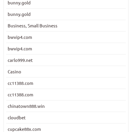
bunny.gold
bunny.gold
Business, Small Business
bwvip4.com
bwvip4.com
carlo999.net
Casino
cc11388.com
cc11388.com
chinatown888.win
cloudbet
cupcake88x.com