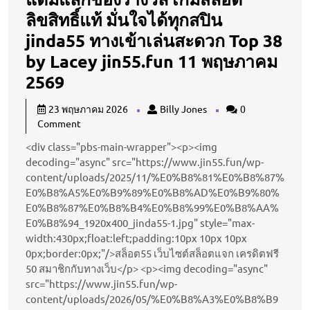
ลิขสิทธิ์แท้ มั่นใจได้ทุกสปิน
jinda55 ทางเข้าเล่นสะดวก Top 38
by Lacey jin55.fun 11 พฤษภาคม
สล็อต
2569
เครดิต
23
Billy
23 พฤษภาคม 2026
Billy Jones
0
ฟรี
พฤษภาคม
Jones
Comment
2026
เว็บ
<div class="pbs-main-wrapper"><p><img
อันดับ
decoding="async" src="https://www.jin55.fun/wp-
content/uploads/2025/11/%E0%B8%81%E0%B8%87%
1
E0%B8%A5%E0%B9%89%E0%B8%AD%E0%B9%80%
มา
E0%B8%87%E0%B8%B4%E0%B8%99%E0%B8%AA%
แรง
E0%B8%94_1920x400_jinda55-1.jpg" style="max-
width:430px;float:left;padding:10px 10px 10px
ที่สุด
0px;border:0px;"/>สล็อต55 เว็บไซต์สล็อตแจก เครดิตฟรี
ตอน
50 สมาชิกกับทางเว็บ</p> <p><img decoding="async"
src="https://www.jin55.fun/wp-
นี้
content/uploads/2026/05/%E0%B8%A3%E0%B8%B9
ชวน