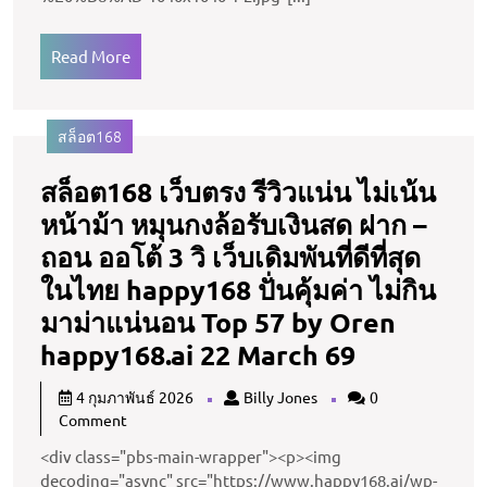
มา
แล้ว
Read
Read More
More
ว่า
เหม
สล็อต168
กับ
คน
สล็อต168 เว็บตรง รีวิวแน่น ไม่เน้น
ไทย
หน้าม้า หมุนกงล้อรับเงินสด ฝาก –
tan
ถอน ออโต้ 3 วิ เว็บเดิมพันที่ดีที่สุด
สมัค
ในไทย happy168 ปั่นคุ้มค่า ไม่กิน
ง่าย
มาม่าแน่นอน Top 57 by Oren
สล็อต168
ครบ
happy168.ai 22 March 69
เว็บ
จบ
4
Billy
4 กุมภาพันธ์ 2026
Billy Jones
0
ตรง
ใน
กุมภาพันธ์
Jones
Comment
2026
รีวิว
เว็บ
<div class="pbs-main-wrapper"><p><img
แน่น
เดียว
decoding="async" src="https://www.happy168.ai/wp-