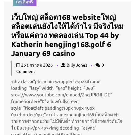
เครดิตฟรี
เว็บ
เว็บใหญ่ สล็อต168 websiteใหญ่
เดิม
สล็อตเล่นยังไงให้ได้กำไร มีจริงไหม
พัน
หรือแค่ดวง ทดลองเล่น Top 44 by
ที่
Katherin hengjing168.golf 6
ดี
เว็บ
January 69 casino
ที่สุด
ใหญ่
ใน
26
Billy
26 มกราคม 2026
Billy Jones
0
สล็อต168
ไทย
มกราคม
Jones
Comment
2026
websiteใหญ่
happy168
<div class="pbs-main-wrapper"><p><iframe
สล็อต
loading="lazy" width="640" height="360"
ปั่น
src="//www.youtube.com/embed/2hqJPKNI_DE"
เล่น
คุ้ม
frameborder="0" allowfullscreen
ยัง
ค่า
style="float:left;padding:10px 10px 10px
ไง
0px;border:0px;"></iframe>hengjing168 เว็บสล็อต ทำ
ไม่
รายการฝากถอนง่าย ไม่มีขั้นต่ำ ทำรายการได้รวดเร็วทันใจ
ให้
กิน
ไม่มีสะดุด</p> <p><img decoding="async"
ได้
src="https://hengjing168.golf/wp-