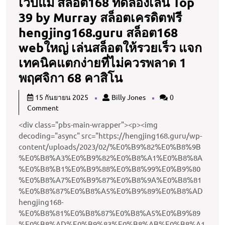
เว็บแม่ สล็อต168 ทดลองเล่น Top
คา
39 by Murray สล็อตเครดิตฟรี
ร่า
hengjing168.guru สล็อต168
ยิง
webใหญ่ เล่นสล็อตให้รวยเร็ว แจก
ปลา
เทคนิคแตกง่ายที่ไม่ควรพลาด 1
สล็อต
เว็บ
พฤศจิกา 68 คาสิโน
สล็อต16
แม่
อยาก
15
Billy
15 กันยายน 2025
Billy Jones
0
สล็อต168
เห็น
กันยายน
Jones
Comment
2025
ทดลอง
คน
<div class="pbs-main-wrapper"><p><img
เล่น
decoding="async" src="https://hengjing168.guru/wp-
ไทย
content/uploads/2023/02/%E0%B9%82%E0%B8%9B
Top
เลิก
%E0%B8%A3%E0%B9%82%E0%B8%A1%E0%B8%8A
39
จน
%E0%B8%B1%E0%B9%88%E0%B8%99%E0%B9%80
by
%E0%B8%A7%E0%B9%87%E0%B8%9A%E0%B8%81
Top
%E0%B8%87%E0%B8%A5%E0%B9%89%E0%B8%AD
Murray
38
hengjing168-
สล็อต
by
%E0%B8%81%E0%B8%87%E0%B8%A5%E0%B9%89
%E0%B8%AD%E0%B9%83%E0%B8%AB%E0%B8%A1