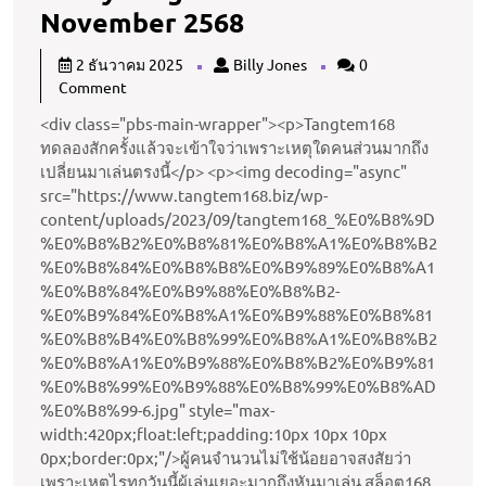
สล็อต168
November 2568
January
เว็บ
69
2
Billy
2 ธันวาคม 2025
Billy Jones
0
หลัก
ธันวาคม
Jones
Comment
casino
2025
แตก
<div class="pbs-main-wrapper"><p>Tangtem168
หนัก
ทดลองสักครั้งแล้วจะเข้าใจว่าเพราะเหตุใดคนส่วนมากถึง
เปลี่ยนมาเล่นตรงนี้</p> <p><img decoding="async"
ตั้ง
src="https://www.tangtem168.biz/wp-
แต่
content/uploads/2023/09/tangtem168_%E0%B8%9D
เบท
%E0%B8%B2%E0%B8%81%E0%B8%A1%E0%B8%B2
%E0%B8%84%E0%B8%B8%E0%B9%89%E0%B8%A1
แรก
%E0%B8%84%E0%B9%88%E0%B8%B2-
ฝาก
%E0%B9%84%E0%B8%A1%E0%B9%88%E0%B8%81
%E0%B8%B4%E0%B8%99%E0%B8%A1%E0%B8%B2
ไม่
%E0%B8%A1%E0%B9%88%E0%B8%B2%E0%B9%81
ถึง
%E0%B8%99%E0%B9%88%E0%B8%99%E0%B8%AD
ร้อย
%E0%B8%99-6.jpg" style="max-
width:420px;float:left;padding:10px 10px 10px
ได้
0px;border:0px;"/>ผู้คนจำนวนไม่ใช้น้อยอาจสงสัยว่า
สอย
เพราะเหตุไรทุกวันนี้ผู้เล่นเยอะมากถึงหันมาเล่น สล็อต168