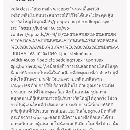
2568
2025
มิถุนายน
<div class="pbs-main-wrapper"><p>สล็อต168
พนัน
2568
เพลิดเพลินไปกับประสบการณ์ที่ไว้ใจได้และไม่สะดุด ลุ้น
รางวัลใหญ่ได้ทุกเมื่อ!</p> <p><img decoding="async"
pg168
src="https://judhai168.co/wp-
เว็บไซต์
content/uploads/2024/12/%E0%B9%82%E0%B8%9B
ตรง
%E0%B8%A3%E0%B8%84%E0%B8%A3%E0%B8%B4
%E0%B8%AA%E0%B8%A1%E0%B8%B2%E0%B8%AA
สมัคร
-JUDHAI168-1040x1040-1.jpg" style="max-
รับ
width:450px;float:left;padding:10px 10px 10px
0px;border:0px;"/>เมื่อเอ๋ยถึงการเล่นสล็อตออนไลน์ในยุค
เครดิต
นี้ pg168 กลายเป็นหนึ่งในตัวเลือกที่สะดุดตาที่สุดสำหรับผู้ที่
ฟรี
คลั่งไคล้ในความระทึกใจและความเพลิดเพลินจาก
ทันที
เกมpg168 ด้วยการให้บริการที่เต็มไปด้วยคุณภาพรวมทั้ง
ประสบการณ์ที่ไม่สะดุด สล็อตจึงเป็นแหล่งสรุปความ
เล่น
สนุกสนานที่ผู้เล่นสามารถลุ้นรับรางวัลใหญ่ได้ทุกครั้ง ไม่ว่า
สล็อต
จะเป็นผู้เล่นใหม่ที่กำลังมองหาประสบการณ์สล็อต168ที่ดี
ง่ายๆ
หรือผู้เล่นที่มีประสบการณ์เยอะแยะ ในเว็บpg168 มีทุกสิ่งที่
คุณต้องการ</p> <p>สล็อต ที่มีความน่าเชื่อถือและได้รับ
ได้
ความนิยมจากผู้เล่นมากไม่น้อยเลยทีเดียว โดยยิ่งไปกว่านั้น
เงิน
ในประเทศไทย</p> <p>เว็บไซต์judhai168ใน