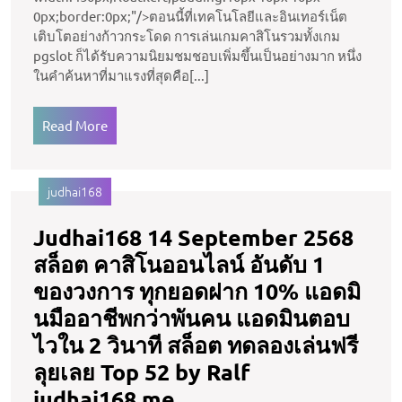
ยิ่ง
0px;border:0px;"/>ตอนนี้ที่เทคโนโลยีและอินเทอร์เน็ต
ได้
เติบโตอย่างก้าวกระโดด การเล่นเกมคาสิโนรวมทั้งเกม
ฝาก
pgslot ก็ได้รับความนิยมชมชอบเพิ่มขึ้นเป็นอย่างมาก หนึ่ง
ในคำค้นหาที่มาแรงที่สุดคือ[...]
ไม่
ถึง
Read
Read More
ร้อย
More
ได้
สอย
judhai168
ตัง
Judhai168 14 September 2568
แน่
สล็อต คาสิโนออนไลน์ อันดับ 1
อัตรา
ของวงการ ทุกยอดฝาก 10% แอดมิ
จ่าย
นมืออาชีพกว่าพันคน แอดมินตอบ
สูง
ไวใน 2 วินาที สล็อต ทดลองเล่นฟรี
กว่า
ลุยเลย Top 52 by Ralf
เว็บ
Judhai168
judhai168.me