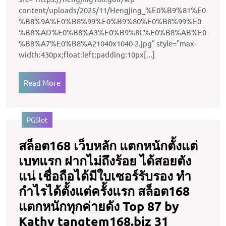
มา
content/uploads/2025/11/Hengjing_%E0%B9%81%E0
กำไร
ม่า
%B8%9A%E0%B8%99%E0%B9%80%E0%B8%99%E0
มี
แน่นอน
%B8%AD%E0%B8%A3%E0%B9%8C%E0%B8%AB%E0
จริง
Top
%B8%A7%E0%B8%A21040x1040-2.jpg" style="max-
width:430px;float:left;padding:10px[...]
ไหม
57
หรือ
by
Read
Read More
แค่
Oren
More
ดวง
happy168.
ทดลอง
22
PGSlot
เล่น
March
สล็อต168 เว็บหลัก แตกหนักตั้งแต่
Top
69
เบทแรก ฝากไม่ถึงร้อย ได้สอยตัง
44
แน่ เชื่อถือได้มีใบเซอร์รับรอง ทำ
by
กำไรได้ตั้งแต่ครั้งแรก สล็อต168
Katherin
แตกหนักทุกค่ายดัง Top 87 by
hengjing168.gol
Kathy tangtem168.biz 31
6