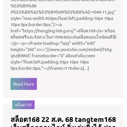
เครดิต
Israel
%E0%B9%88-
ฟรี
happy1
9%E0%B8%82%E0%B9%89%E0%B8%AD-1040-11.jpg"
hengjing168.gur
15
style="max-width:420px;float:left;padding:10px 10px
10px 0px;border:0px;"/><a
สล็อต168
ธันวาคม
href="https://hengjing168.guru/">สล็อต168</a> พร้อม
webใหญ่
69
สล็อตฟรีและจังหวะในการทดสอบเล่นสล็อตออนไลน์พอดีนี่!
เล่น
</p> <p><iframe loading="lazy" width="640"
height="360" src="//www.youtube.com/embed/NAg-
สล็อต
qhzB9WA" frameborder="0" allowfullscreen
ให้
style="float:left;padding:10px 10px 10px
รวย
0px;border:0px;"></iframe>การเล่น<a[...]
เร็ว
Read
Read More
แจก
More
เทคนิค
แตก
สล็อต168
ง่าย
สล็อต168 22 ส.ค. 68 tangtem168
ที่