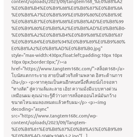
หลุด
content/uploads/2023/09/tangtem168_%E0%B8%A2
ง่าย
%E0%B8%B4%E0%B9%88%E0%B8%87%E0%B8%8A
มือ
ไม่
%E0%B8%A7%E0%B8%99%E0%B9%80%E0%B8%9E
25
%E0%B8%B7%E0%B9%88%E0%B8%AD%E0%B8%99
ต้อง
Sep
%E0%B9%80%E0%B8%A2%E0%B8%AD%E0%B8%B0-
บิน
%E0%B8%A2%E0%B8%B4%E0%B9%88%E0%B8%87
26
%E0%B9%84%E0%B8%94%E0%B9%89%E0%B9%80%
ดาวน
E0%B8%A2%E0%B8%AD%E0%B8%B0.jpg"
เกม
style="max-width:430px;float:left;padding:10px 10px
คา
10px 0px;border:0px;"/><a
href="https://www.tangtem168c.com/">สล็อต168</a>
สิโน
โบนัสแตกกระจาย สายปั่นตัวจริงห้ามพลาด อิสระด้านการ
เงิน
เงิน</p> <p>หากคุณเป็นคนอีกคนหนึ่งที่เคยนั่งไถจอหา
ชัวร์
“ทางลัด” สู่ความล้มละลาย เอ้ย! ความมั่งมีแบบทางด่วน
เหมือนผม คุณน่าจะรู้ดีว่าวงการสล็อตออนไลน์มันกว้าง
พร้อ
ขนาดไหน ผมลองหมดแล้วครับผม</p> <p><img
เปย์
decoding="async"
ทุก
src="https://www.tangtem168c.com/wp-
content/uploads/2023/09/Tangtem-
ชั่วโ
%E0%B8%81%E0%B8%87%E0%B8%A5%E0%B9%89
คัด
%E0%B8%AD-1040x1040-1-2.jpg"[...]