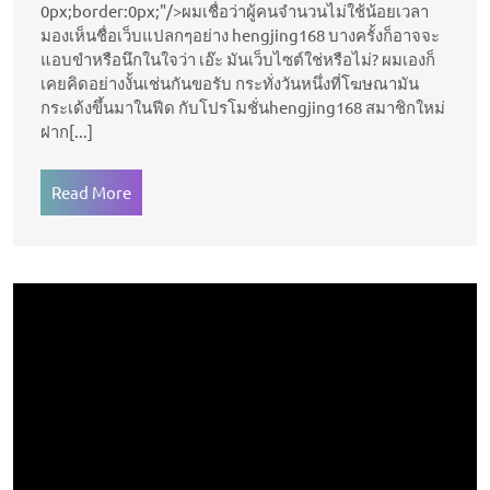
0px;border:0px;"/>ผมเชื่อว่าผู้คนจำนวนไม่ใช้น้อยเวลา
เข้าไป
by
มองเห็นชื่อเว็บแปลกๆอย่าง hengjing168 บางครั้งก็อาจจะ
เล่น
Trena
แอบขำหรือนึกในใจว่า เอ๊ะ มันเว็บไซต์ใช่หรือไม่? ผมเองก็
ไหม
เคยคิดอย่างงั้นเช่นกันขอรับ กระทั่งวันหนึ่งที่โฆษณามัน
faro168.co
กระเด้งขึ้นมาในฟีด กับโปรโมชั่นhengjing168 สมาชิกใหม่
14
ฝาก[...]
December
25
Read
Read More
เวป
More
ไซต์
แตก
ง่าย
Hengjing168.plus
คา
สิ
โน
ออนไลน์