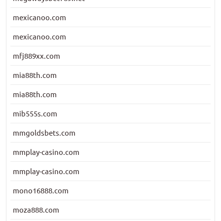
mexicanoo.com
mexicanoo.com
mfj889xx.com
mia88th.com
mia88th.com
mib555s.com
mmgoldsbets.com
mmplay-casino.com
mmplay-casino.com
mono16888.com
moza888.com