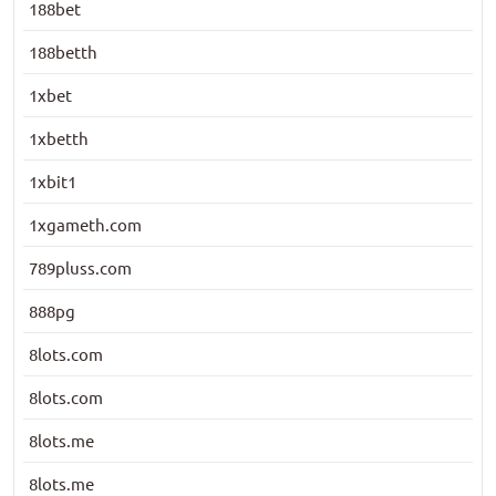
by
188bet
Chanel
188betth
1xbet
1xbetth
1xbit1
1xgameth.com
789pluss.com
888pg
8lots.com
8lots.com
8lots.me
8lots.me