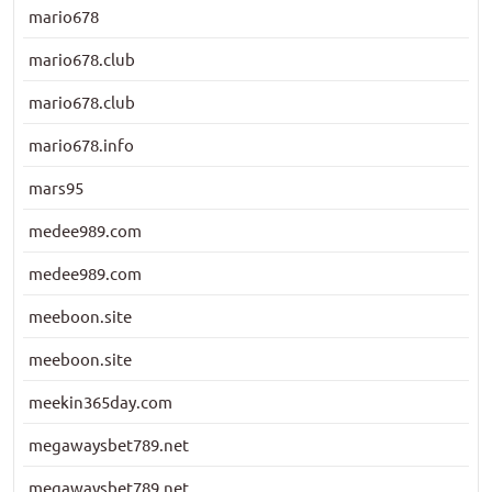
mario678
mario678.club
mario678.club
mario678.info
mars95
medee989.com
medee989.com
meeboon.site
meeboon.site
meekin365day.com
megawaysbet789.net
megawaysbet789.net