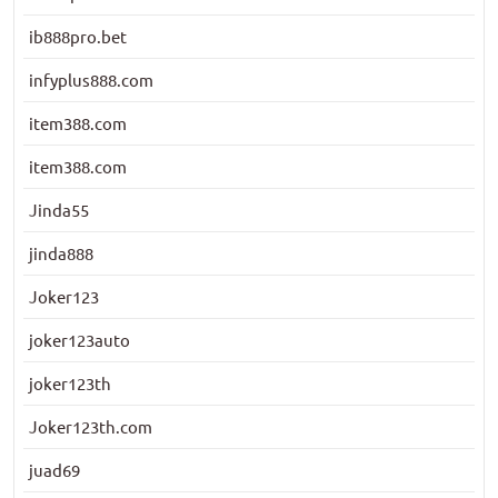
ib888pro.bet
infyplus888.com
item388.com
item388.com
Jinda55
jinda888
Joker123
joker123auto
joker123th
Joker123th.com
juad69