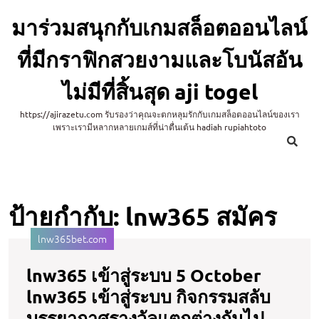
Skip
มาร่วมสนุกกับเกมสล็อตออนไลน์
to
content
ที่มีกราฟิกสวยงามและโบนัสอัน
ไม่มีที่สิ้นสุด aji togel
https://ajirazetu.com รับรองว่าคุณจะตกหลุมรักกับเกมสล็อตออนไลน์ของเรา
เพราะเรามีหลากหลายเกมส์ที่น่าตื่นเต้น hadiah rupiahtoto
ป้ายกำกับ:
lnw365 สมัคร
lnw365bet.com
lnw365 เข้าสู่ระบบ 5 October
lnw365 เข้าสู่ระบบ กิจกรรมสลับ
บรรยากาศรางวัลแตกต่างกันไป