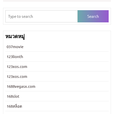
แตก
Search
ต่าง
for:
กัน
ไป
หมวดหมู่
เหมาะ
กับ
037movie
คน
123lionth
ที่
123xos.com
ชอบ
ความ
123xos.com
สด
1688vegasx.com
ใหม่
168slot
Top
66
168สล็อต