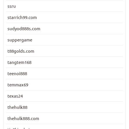
ssru
starrich99.com
sudyod888s.com
suppergame
t88golds.com
tangtem168
teenoi888
temmax69
texas24
thehulk88
thehulk888.com