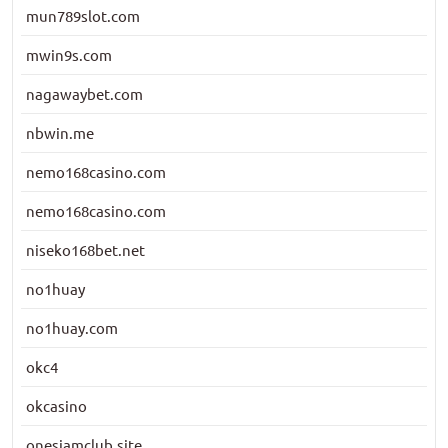
mun789slot.com
mwin9s.com
nagawaybet.com
nbwin.me
nemo168casino.com
nemo168casino.com
niseko168bet.net
no1huay
no1huay.com
okc4
okcasino
onesiamclub.site