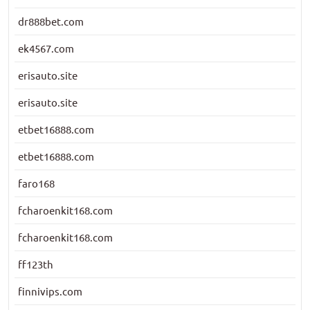
dr888bet.com
ek4567.com
erisauto.site
erisauto.site
etbet16888.com
etbet16888.com
faro168
fcharoenkit168.com
fcharoenkit168.com
ff123th
finnivips.com