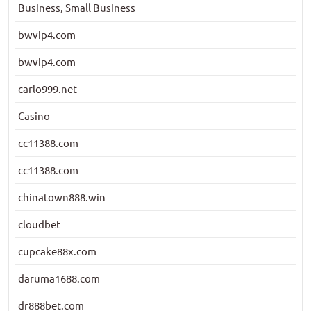
Business, Small Business
bwvip4.com
bwvip4.com
carlo999.net
Casino
cc11388.com
cc11388.com
chinatown888.win
cloudbet
cupcake88x.com
daruma1688.com
dr888bet.com