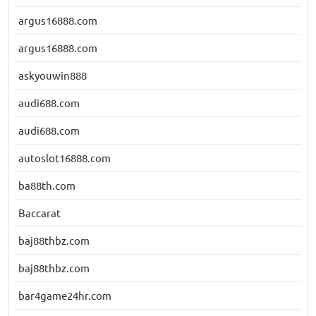
argus16888.com
argus16888.com
askyouwin888
audi688.com
audi688.com
autoslot16888.com
ba88th.com
Baccarat
baj88thbz.com
baj88thbz.com
bar4game24hr.com