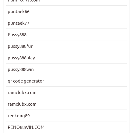
puntaek66
puntaek77
Pussy888
pussy888fun
pussy888play
pussy888win
qr code generator
ramclubx.com
ramclubx.com
redkong89
RENO88WIN.COM